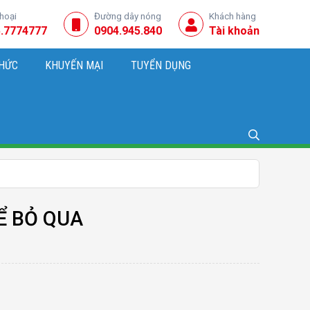
thoại
Đường dây nóng
Khách hàng
.7774777
0904.945.840
Tài khoản
THỨC
KHUYẾN MẠI
TUYỂN DỤNG
NG, KINH DOANH
Ể BỎ QUA