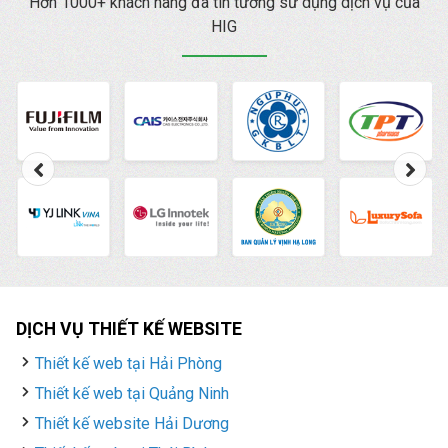
lý quảng cáo là gì
Hơn 1000+ khách hàng đã tin tưởng sử dụng dịch vụ của
? cách vào cũng như
HIG
cách sử dụng Trình
quản lý quảng cáo
Facebook chi tiết nhất.
DỊCH VỤ THIẾT KẾ WEBSITE
Thiết kế web tại Hải Phòng
Thiết kế web tại Quảng Ninh
Thiết kế website Hải Dương