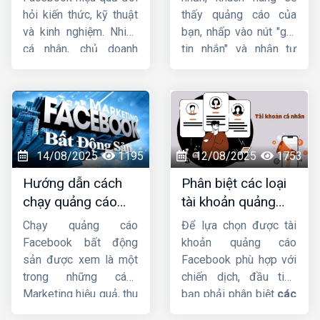
cần điều chỉnh thủ
chạy quảng cáo
tốt
hỏi kiến thức, kỹ thuật
thấy quảng cáo của
công, và đâu là những
group facebook
chi
và kinh nghiệm. Nhiều
bạn, nhấp vào nút "gửi
“điểm vàng” phù hợp
tiết hiệu quả.
cá nhân, chủ doanh
tin nhắn" và nhận tư
nhất với từng mục tiêu
nghiệp gặp khó khăn
vấn từ bạn rồi mới tiến
marketing cụ thể.
khi tự chạy quảng cáo
hành mua hàng. Trong
do chưa hiểu rõ cách
bài viết này,
Công ty
thiết lập, quản lý ngân
HIG
sẽ
hướng dẫn
sách và tối ưu chiến
chạy quảng cáo tin
dịch. Nếu chưa vững về
nhắn facebook
chi
14/08/2025
1195
12/08/2025
1753
Facebook Ads, thuê
tiết nhé !
Hướng dẫn cách
Phân biệt các loại
chạy quảng cáo
chạy quảng cáo
tài khoản quảng
Facebook sẽ giúp tiết
BĐS trên facebook
cáo facebook hiện
kiệm thời gian, tối ưu
Chạy quảng cáo
Để lựa chọn được tài
hiệu quả nhất
nay
chi phí và đạt kết quả
Facebook bất động
khoản quảng cáo
tốt hơn.
sản được xem là một
Facebook phù hợp với
trong những cách
chiến dịch, đầu tiên
Marketing hiệu quả, thu
bạn phải phân biệt
các
hút nhiều khách hàng
loại tài khoản quảng