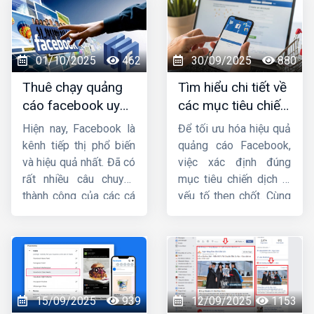
sẽ cung cấp cho bạn
hiểu
những lưu ý khi
cách vào trình quản
chạy quảng cáo
lý quảng cáo trên
facebook
nhé !
Facebook
bằng điện
01/10/2025
462
30/09/2025
880
thoại, máy tính một
Thuê chạy quảng
Tìm hiểu chi tiết về
cách nhanh chóng.
cáo facebook uy
các mục tiêu chiến
tín, chuyên nghiệp,
dịch quảng cáo
Hiện nay, Facebook là
Để tối ưu hóa hiệu quả
hiệu quả ở đâu ?
facebook
kênh tiếp thị phổ biến
quảng cáo Facebook,
và hiệu quả nhất. Đã có
việc xác định đúng
rất nhiều câu chuyện
mục tiêu chiến dịch là
thành công của các cá
yếu tố then chốt. Cùng
nhân và doanh nghiệp
Công ty HIG
tìm hiểu
khi biết tận dụng vũ khí
chi tiết về
các mục
lợi hại này. Facebook
tiêu chiến dịch quảng
luôn mở ra những cơ
cáo facebook
trong
hội bất tận cho tất cả
bài viết này.
mọi người biết nắm bắt
15/09/2025
939
12/09/2025
1153
đúng thời điểm. Vậy tại