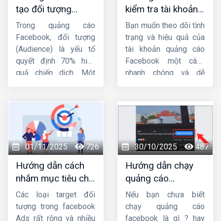
tạo đối tượng
kiểm tra tài khoản
quảng cáo trên
quảng cáo
Trong quảng cáo
Bạn muốn theo dõi tình
Facebook từ A-Z
facebook đơn giản,
Facebook, đối tượng
trạng và hiệu quả của
nhanh chóng
(Audience) là yếu tố
tài khoản quảng cáo
quyết định 70% hiệu
Facebook một cách
quả chiến dịch. Một
nhanh chóng và dễ
mẫu quảng cáo hay,
dàng ? Bài viết này
ngân sách lớn nhưng
Công ty HIG
sẽ hướng
nhắm sai tệp người
dẫn bạn
cách kiểm
dùng thì tỷ lệ chuyển
tra tài khoản quảng
đổi vẫn thấp. Vì vậy,
cáo Facebook
đơn
việc nắm vững
cách
giản và hiệu quả, giúp
01/11/2025
726
30/10/2025
487
tạo đối tượng quảng
bạn nắm bắt mọi thông
Hướng dẫn cách
Hướng dẫn chạy
cáo trên Facebook
là
tin cần thiết để tối ưu
nhắm mục tiêu chi
quảng cáo
kỹ năng bắt buộc đối
hóa chiến dịch.
tiết trong quảng
facebook từ a đến
với bất kỳ nhà quảng
Các loại target đối
Nếu bạn chưa biết
cáo facebook
z từ chuyên gia
cáo nào, dù bạn là
tượng trong facebook
chạy quảng cáo
người mới hay đã chạy
Ads rất rộng và nhiều
facebook là gì ? hay