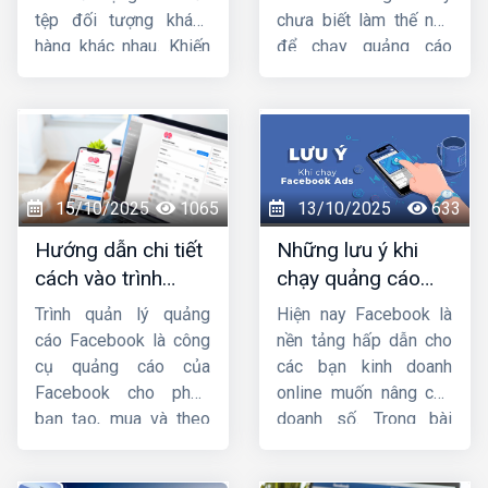
Ads lâu năm.
tệp đối tượng khách
chưa biết làm thế nào
hàng khác nhau. Khiến
để chạy quảng cáo
các nhà bán hàng
facebook thì hãy đọc
Facebook rất dễ loạn
bài viết
hướng dẫn
vì không biết nên sử
chạy quảng cáo
dụng ads target gì phù
facebook từ a đến
hợp với sản phẩm/
z
của
Công ty HIG
để
dịch vụ của mình.
nắm rõ nhé !
15/10/2025
1065
13/10/2025
633
Trong bài chia sẻ này,
Hướng dẫn chi tiết
Những lưu ý khi
HIG
sẽ hướng dẫn
cách vào trình
chạy quảng cáo
cách nhắm mục tiêu
quản lý quảng cáo
facebook mà bạn
chi tiết trong quảng
Trình quản lý quảng
Hiện nay Facebook là
trên facebook
cần phải biết
cáo facebook
. Mời
cáo Facebook là công
nền tảng hấp dẫn cho
các bạn cùng theo dõi
cụ quảng cáo của
các bạn kinh doanh
nhá.
Facebook cho phép
online muốn nâng cao
bạn tạo, mua và theo
doanh số. Trong bài
dõi quảng cáo của
viết này, hãy cùng
mình. Bài viết này
HIG
Công ty HIG
tìm