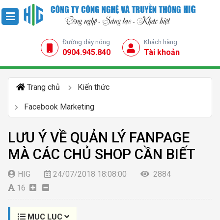
Đường dây nóng
Khách hàng
0904.945.840
Tài khoản
Trang chủ
Kiến thức
Facebook Marketing
LƯU Ý VỀ QUẢN LÝ FANPAGE
MÀ CÁC CHỦ SHOP CẦN BIẾT
HIG
24/07/2018 18:08:00
2884
16
MỤC LỤC