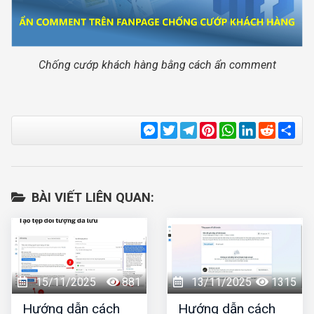
Chống cướp khách hàng bằng cách ẩn comment
Messenger
Twitter
Telegram
Pinterest
WhatsApp
LinkedIn
Reddit
Sha
BÀI VIẾT LIÊN QUAN:
15/11/2025
881
13/11/2025
1315
Hướng dẫn cách
Hướng dẫn cách