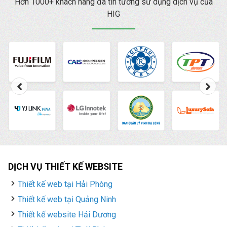
lý quảng cáo là gì
Hơn 1000+ khách hàng đã tin tưởng sử dụng dịch vụ của
? cách vào cũng như
HIG
cách sử dụng Trình
quản lý quảng cáo
Facebook chi tiết nhất.
DỊCH VỤ THIẾT KẾ WEBSITE
Thiết kế web tại Hải Phòng
Thiết kế web tại Quảng Ninh
Thiết kế website Hải Dương