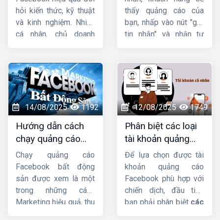
cần điều chỉnh thủ
chạy quảng cáo
tốt
hỏi kiến thức, kỹ thuật
thấy quảng cáo của
công, và đâu là những
group facebook
chi
và kinh nghiệm. Nhiều
bạn, nhấp vào nút "gửi
“điểm vàng” phù hợp
tiết hiệu quả.
cá nhân, chủ doanh
tin nhắn" và nhận tư
nhất với từng mục tiêu
nghiệp gặp khó khăn
vấn từ bạn rồi mới tiến
marketing cụ thể.
khi tự chạy quảng cáo
hành mua hàng. Trong
do chưa hiểu rõ cách
bài viết này,
Công ty
thiết lập, quản lý ngân
HIG
sẽ
hướng dẫn
sách và tối ưu chiến
chạy quảng cáo tin
dịch. Nếu chưa vững về
nhắn facebook
chi
14/08/2025
1192
12/08/2025
1749
Facebook Ads, thuê
tiết nhé !
Hướng dẫn cách
Phân biệt các loại
chạy quảng cáo
chạy quảng cáo
tài khoản quảng
Facebook sẽ giúp tiết
BĐS trên facebook
cáo facebook hiện
kiệm thời gian, tối ưu
Chạy quảng cáo
Để lựa chọn được tài
hiệu quả nhất
nay
chi phí và đạt kết quả
Facebook bất động
khoản quảng cáo
tốt hơn.
sản được xem là một
Facebook phù hợp với
trong những cách
chiến dịch, đầu tiên
Marketing hiệu quả, thu
bạn phải phân biệt
các
hút nhiều khách hàng
loại tài khoản quảng