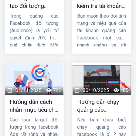
tạo đối tượng
kiểm tra tài khoản
quảng cáo trên
quảng cáo
Trong quảng cáo
Bạn muốn theo dõi tình
Facebook từ A-Z
facebook đơn giản,
Facebook, đối tượng
trạng và hiệu quả của
nhanh chóng
(Audience) là yếu tố
tài khoản quảng cáo
quyết định 70% hiệu
Facebook một cách
quả chiến dịch. Một
nhanh chóng và dễ
mẫu quảng cáo hay,
dàng ? Bài viết này
ngân sách lớn nhưng
Công ty HIG
sẽ hướng
nhắm sai tệp người
dẫn bạn
cách kiểm
dùng thì tỷ lệ chuyển
tra tài khoản quảng
đổi vẫn thấp. Vì vậy,
cáo Facebook
đơn
việc nắm vững
cách
giản và hiệu quả, giúp
01/11/2025
723
30/10/2025
485
tạo đối tượng quảng
bạn nắm bắt mọi thông
Hướng dẫn cách
Hướng dẫn chạy
cáo trên Facebook
là
tin cần thiết để tối ưu
nhắm mục tiêu chi
quảng cáo
kỹ năng bắt buộc đối
hóa chiến dịch.
tiết trong quảng
facebook từ a đến
với bất kỳ nhà quảng
Các loại target đối
Nếu bạn chưa biết
cáo facebook
z từ chuyên gia
cáo nào, dù bạn là
tượng trong facebook
chạy quảng cáo
người mới hay đã chạy
Ads rất rộng và nhiều
facebook là gì ? hay