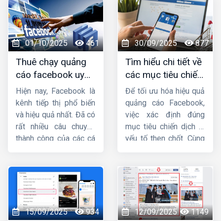
sẽ cung cấp cho bạn
hiểu
những lưu ý khi
cách vào trình quản
chạy quảng cáo
lý quảng cáo trên
facebook
nhé !
Facebook
bằng điện
01/10/2025
461
30/09/2025
877
thoại, máy tính một
Thuê chạy quảng
Tìm hiểu chi tiết về
cách nhanh chóng.
cáo facebook uy
các mục tiêu chiến
tín, chuyên nghiệp,
dịch quảng cáo
Hiện nay, Facebook là
Để tối ưu hóa hiệu quả
hiệu quả ở đâu ?
facebook
kênh tiếp thị phổ biến
quảng cáo Facebook,
và hiệu quả nhất. Đã có
việc xác định đúng
rất nhiều câu chuyện
mục tiêu chiến dịch là
thành công của các cá
yếu tố then chốt. Cùng
nhân và doanh nghiệp
Công ty HIG
tìm hiểu
khi biết tận dụng vũ khí
chi tiết về
các mục
lợi hại này. Facebook
tiêu chiến dịch quảng
luôn mở ra những cơ
cáo facebook
trong
hội bất tận cho tất cả
bài viết này.
mọi người biết nắm bắt
15/09/2025
934
12/09/2025
1149