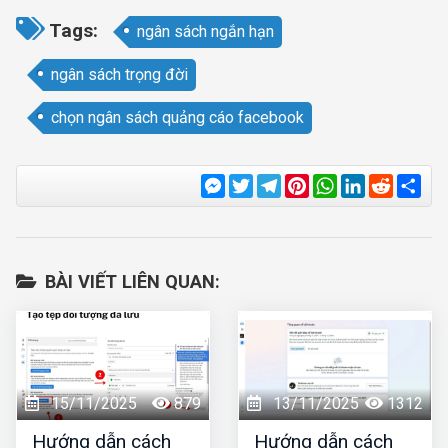
Tags:
ngân sách ngắn hạn
ngân sách trọng đời
chọn ngân sách quảng cáo facebook
Messenger
Twitter
Telegram
Pinterest
WhatsApp
LinkedIn
Reddit
Sha
BÀI VIẾT LIÊN QUAN:
15/11/2025
879
13/11/2025
1312
Hướng dẫn cách
Hướng dẫn cách