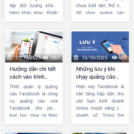
Ads lâu năm.
tệp đối tượng khách
chưa biết làm thế nào
hàng khác nhau. Khiến
để chạy quảng cáo
các nhà bán hàng
facebook thì hãy đọc
Facebook rất dễ loạn
bài viết
hướng dẫn
vì không biết nên sử
chạy quảng cáo
dụng ads target gì phù
facebook từ a đến
hợp với sản phẩm/
z
của
Công ty HIG
để
dịch vụ của mình.
nắm rõ nhé !
15/10/2025
1061
13/10/2025
629
Trong bài chia sẻ này,
Hướng dẫn chi tiết
Những lưu ý khi
HIG
sẽ hướng dẫn
cách vào trình
chạy quảng cáo
cách nhắm mục tiêu
quản lý quảng cáo
facebook mà bạn
chi tiết trong quảng
Trình quản lý quảng
Hiện nay Facebook là
trên facebook
cần phải biết
cáo facebook
. Mời
cáo Facebook là công
nền tảng hấp dẫn cho
các bạn cùng theo dõi
cụ quảng cáo của
các bạn kinh doanh
nhá.
Facebook cho phép
online muốn nâng cao
bạn tạo, mua và theo
doanh số. Trong bài
dõi quảng cáo của
viết này, hãy cùng
mình. Bài viết này
HIG
Công ty HIG
tìm