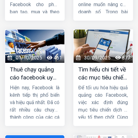
nhá.
Facebook cho phép
online muốn nâng cao
bạn tạo, mua và theo
doanh số. Trong bài
dõi quảng cáo của
viết này, hãy cùng
mình. Bài viết này
HIG
Công ty HIG
tìm
sẽ cung cấp cho bạn
hiểu
những lưu ý khi
cách vào trình quản
chạy quảng cáo
lý quảng cáo trên
facebook
nhé !
Facebook
bằng điện
01/10/2025
461
30/09/2025
877
thoại, máy tính một
Thuê chạy quảng
Tìm hiểu chi tiết về
cách nhanh chóng.
cáo facebook uy
các mục tiêu chiến
tín, chuyên nghiệp,
dịch quảng cáo
Hiện nay, Facebook là
Để tối ưu hóa hiệu quả
hiệu quả ở đâu ?
facebook
kênh tiếp thị phổ biến
quảng cáo Facebook,
và hiệu quả nhất. Đã có
việc xác định đúng
rất nhiều câu chuyện
mục tiêu chiến dịch là
thành công của các cá
yếu tố then chốt. Cùng
nhân và doanh nghiệp
Công ty HIG
tìm hiểu
khi biết tận dụng vũ khí
chi tiết về
các mục