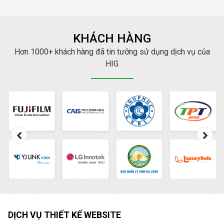
cách hiệu quả nhất.
mình. Bài viết
này
Công ty HIG
sẽ
cung cấp cho bạn các
KHÁCH HÀNG
thông tin về trình quản
lý quảng cáo là gì
Hơn 1000+ khách hàng đã tin tưởng sử dụng dịch vụ của
? cách vào cũng như
HIG
cách sử dụng Trình
quản lý quảng cáo
Facebook chi tiết nhất.
DỊCH VỤ THIẾT KẾ WEBSITE