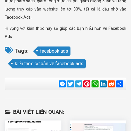
thực phẩm sạch, giảm tổng mức chi phí giảm xuống 5 lần và tăng
lượng truy cập vào website lên tới 30%, tất cả là đều nhờ vào
Facebook Ads.
Hi vọng với kiến thức này sẽ giúp các bạn hiểu hơn về Facebook
Ads
Tags:
facebook ads
kiến thức cơ bản về facebook ads
Messenger
Twitter
Telegram
Pinterest
WhatsApp
LinkedIn
Reddit
Sha
BÀI VIẾT LIÊN QUAN: