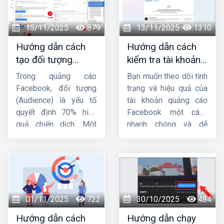
15/11/2025
879
13/11/2025
1310
Hướng dẫn cách
Hướng dẫn cách
tạo đối tượng
kiểm tra tài khoản
quảng cáo trên
quảng cáo
Trong quảng cáo
Bạn muốn theo dõi tình
Facebook từ A-Z
facebook đơn giản,
Facebook, đối tượng
trạng và hiệu quả của
nhanh chóng
(Audience) là yếu tố
tài khoản quảng cáo
quyết định 70% hiệu
Facebook một cách
quả chiến dịch. Một
nhanh chóng và dễ
mẫu quảng cáo hay,
dàng ? Bài viết này
ngân sách lớn nhưng
Công ty HIG
sẽ hướng
nhắm sai tệp người
dẫn bạn
cách kiểm
dùng thì tỷ lệ chuyển
tra tài khoản quảng
đổi vẫn thấp. Vì vậy,
cáo Facebook
đơn
việc nắm vững
cách
giản và hiệu quả, giúp
01/11/2025
722
30/10/2025
484
tạo đối tượng quảng
bạn nắm bắt mọi thông
Hướng dẫn cách
Hướng dẫn chạy
cáo trên Facebook
là
tin cần thiết để tối ưu