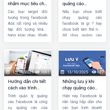
nhắm mục tiêu chi
quảng cáo
kỹ năng bắt buộc đối
hóa chiến dịch.
tiết trong quảng
facebook từ a đến
với bất kỳ nhà quảng
Các loại target đối
Nếu bạn chưa biết
cáo facebook
z từ chuyên gia
cáo nào, dù bạn là
tượng trong facebook
chạy quảng cáo
người mới hay đã chạy
Ads rất rộng và nhiều
facebook là gì ? hay
Ads lâu năm.
tệp đối tượng khách
chưa biết làm thế nào
hàng khác nhau. Khiến
để chạy quảng cáo
các nhà bán hàng
facebook thì hãy đọc
Facebook rất dễ loạn
bài viết
hướng dẫn
vì không biết nên sử
chạy quảng cáo
dụng ads target gì phù
facebook từ a đến
hợp với sản phẩm/
z
của
Công ty HIG
để
dịch vụ của mình.
nắm rõ nhé !
15/10/2025
1061
13/10/2025
627
Trong bài chia sẻ này,
Hướng dẫn chi tiết
Những lưu ý khi
HIG
sẽ hướng dẫn
cách vào trình
chạy quảng cáo
cách nhắm mục tiêu
quản lý quảng cáo
facebook mà bạn
chi tiết trong quảng
Trình quản lý quảng
Hiện nay Facebook là
trên facebook
cần phải biết
cáo facebook
. Mời
cáo Facebook là công
nền tảng hấp dẫn cho
các bạn cùng theo dõi
cụ quảng cáo của
các bạn kinh doanh