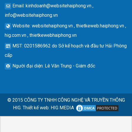
Email
:
kinhdoanh@websitehaiphong.vn
,
info@websitehaiphong.vn
Website
: websitehaiphong.vn , thietkeweb.haiphong.vn ,
hig.com.vn , thietkewebhaiphong.vn
MST
: 0201586962 do Sở kế hoạch và đầu tư Hải Phòng
cấp
Người đại diện
: Lê Văn Trung - Giám đốc
© 2015
CÔNG TY TNHH CÔNG NGHỆ VÀ TRUYỀN THÔNG
HIG.
Thiết kế web
:
HIG MEDIA