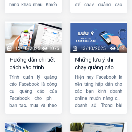
hàng khác nhau. Khiến
để chạy quảng cáo
các nhà bán hàng
facebook thì hãy đọc
Facebook rất dễ loạn
bài viết
hướng dẫn
vì không biết nên sử
chạy quảng cáo
dụng ads target gì phù
facebook từ a đến
hợp với sản phẩm/
z
của
Công ty HIG
để
dịch vụ của mình.
nắm rõ nhé !
15/10/2025
1075
13/10/2025
634
Trong bài chia sẻ này,
Hướng dẫn chi tiết
Những lưu ý khi
HIG
sẽ hướng dẫn
cách vào trình
chạy quảng cáo
cách nhắm mục tiêu
quản lý quảng cáo
facebook mà bạn
chi tiết trong quảng
Trình quản lý quảng
Hiện nay Facebook là
trên facebook
cần phải biết
cáo facebook
. Mời
cáo Facebook là công
nền tảng hấp dẫn cho
các bạn cùng theo dõi
cụ quảng cáo của
các bạn kinh doanh
nhá.
Facebook cho phép
online muốn nâng cao
bạn tạo, mua và theo
doanh số. Trong bài
dõi quảng cáo của
viết này, hãy cùng
mình. Bài viết này
HIG
Công ty HIG
tìm
sẽ cung cấp cho bạn
hiểu
những lưu ý khi