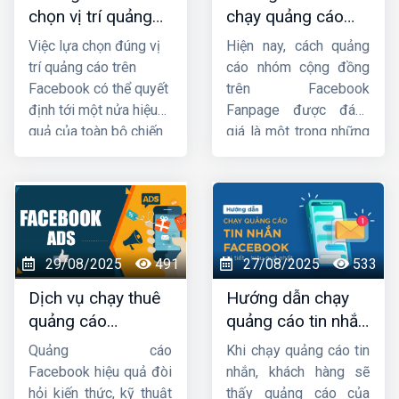
chọn vị trí quảng
chạy quảng cáo
Facebook,
thuê chạy
cáo trên facebook
group facebook
quảng cáo facebook
Việc lựa chọn đúng vị
Hiện nay, cách quảng
hiệu quả nhất
chi tiết từ A đến Z
uy tín, chuyên nghiệp,
trí quảng cáo trên
cáo nhóm cộng đồng
hiệu quả ở đâu ? Hãy
Facebook có thể quyết
trên Facebook
theo dõi ngay bài viết
định tới một nửa hiệu
Fanpage được đánh
này của
HIG
để có câu
quả của toàn bộ chiến
giá là một trong những
trả lời.
dịch. Bài viết này
hình thức quảng cáo
của
HIG
không dừng
facebook rất tiềm năng
lại ở hướng dẫn
cách
đang được rất nhiều cá
chọn vị trí quảng cáo
nhân, doanh nghiệp
trên Facebook
hiệu
khai thác. Vậy làm thế
quả, mà còn trang bị
nào để có được chiến
29/08/2025
491
27/08/2025
533
cho bạn tư duy chiến
dịch chạy quảng cáo
Dịch vụ chạy thuê
Hướng dẫn chạy
lược để xác định khi
group bán hàng hàng
quảng cáo
quảng cáo tin nhắn
nào nên tận dụng tính
hiệu quả ? Hôm
facebook uy tín,
facebook chi tiết
năng tối ưu tự động
nay,
Công ty HIG
sẽ
Quảng cáo
Khi chạy quảng cáo tin
chuyên nghiệp, giá
từ A đến Z
của Facebook, khi nào
hướng dẫn bạn
cách
Facebook hiệu quả đòi
nhắn, khách hàng sẽ
cần điều chỉnh thủ
chạy quảng cáo
tốt
hỏi kiến thức, kỹ thuật
thấy quảng cáo của