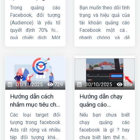
quảng cáo trên
quảng cáo
Trong quảng cáo
Bạn muốn theo dõi tình
Facebook từ A-Z
facebook đơn giản,
Facebook, đối tượng
trạng và hiệu quả của
nhanh chóng
(Audience) là yếu tố
tài khoản quảng cáo
quyết định 70% hiệu
Facebook một cách
quả chiến dịch. Một
nhanh chóng và dễ
mẫu quảng cáo hay,
dàng ? Bài viết này
ngân sách lớn nhưng
Công ty HIG
sẽ hướng
nhắm sai tệp người
dẫn bạn
cách kiểm
dùng thì tỷ lệ chuyển
tra tài khoản quảng
đổi vẫn thấp. Vì vậy,
cáo Facebook
đơn
việc nắm vững
cách
giản và hiệu quả, giúp
01/11/2025
729
30/10/2025
488
tạo đối tượng quảng
bạn nắm bắt mọi thông
Hướng dẫn cách
Hướng dẫn chạy
cáo trên Facebook
là
tin cần thiết để tối ưu
nhắm mục tiêu chi
quảng cáo
kỹ năng bắt buộc đối
hóa chiến dịch.
tiết trong quảng
facebook từ a đến
với bất kỳ nhà quảng
Các loại target đối
Nếu bạn chưa biết
cáo facebook
z từ chuyên gia
cáo nào, dù bạn là
tượng trong facebook
chạy quảng cáo
người mới hay đã chạy
Ads rất rộng và nhiều
facebook là gì ? hay
Ads lâu năm.
tệp đối tượng khách
chưa biết làm thế nào