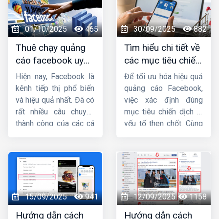
cách vào trình quản
chạy quảng cáo
lý quảng cáo trên
facebook
nhé !
Facebook
bằng điện
01/10/2025
465
30/09/2025
882
thoại, máy tính một
Thuê chạy quảng
Tìm hiểu chi tiết về
cách nhanh chóng.
cáo facebook uy
các mục tiêu chiến
tín, chuyên nghiệp,
dịch quảng cáo
Hiện nay, Facebook là
Để tối ưu hóa hiệu quả
hiệu quả ở đâu ?
facebook
kênh tiếp thị phổ biến
quảng cáo Facebook,
và hiệu quả nhất. Đã có
việc xác định đúng
rất nhiều câu chuyện
mục tiêu chiến dịch là
thành công của các cá
yếu tố then chốt. Cùng
nhân và doanh nghiệp
Công ty HIG
tìm hiểu
khi biết tận dụng vũ khí
chi tiết về
các mục
lợi hại này. Facebook
tiêu chiến dịch quảng
luôn mở ra những cơ
cáo facebook
trong
hội bất tận cho tất cả
bài viết này.
mọi người biết nắm bắt
15/09/2025
941
12/09/2025
1158
đúng thời điểm. Vậy tại
Hướng dẫn cách
Hướng dẫn cách
sao nên quảng cáo