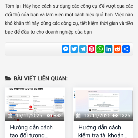
Tóm lại: Hãy học cách sử dụng các công cụ để vượt qua các
đối thủ của bạn và làm việc một cách hiệu quả hơn. Việc nào
khó khăn thì hãy dùng các công cụ, tiết kiệm thời gian và tiền
bạc để đầu tư cho doanh nghiệp của bạn
Messenger
Twitter
Telegram
Pinterest
WhatsApp
LinkedIn
Reddit
Sha
BÀI VIẾT LIÊN QUAN:
15/11/2025
883
13/11/2025
1325
Hướng dẫn cách
Hướng dẫn cách
tạo đối tượng
kiểm tra tài khoản