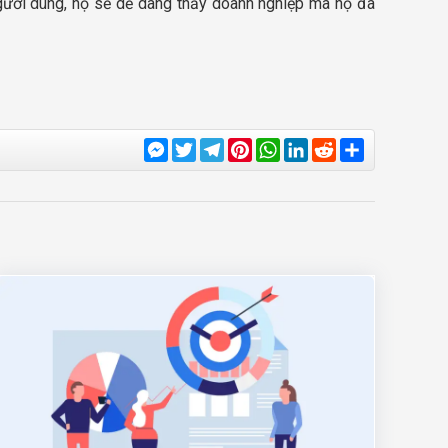
người dùng, họ sẽ dễ dàng thấy doanh nghiệp mà họ đã
Messenger
Twitter
Telegram
Pinterest
WhatsApp
LinkedIn
Reddit
Share