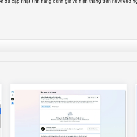
ook đã cập nhật tính năng đánh giá và hiện thẳng trên newfeed 