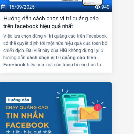
15/09/2025
940
Hướng dẫn cách chọn vị trí quảng cáo
trên facebook hiệu quả nhất
Việc lựa chọn đúng vị trí quảng cáo trên Facebook
có thể quyết định tới một nửa hiệu quả của toàn bộ
chiến dịch. Bài viết này của
HIG
không dừng lại ở
hướng dẫn
cách chọn vị trí quảng cáo trên
Facebook
hiệu quả, mà còn trang bị cho bạn tư
duy chiến lược để xác định khi nào nên tận dụng
tính năng tối ưu tự động của Facebook, khi nào
cần điều chỉnh thủ công, và đâu là những “điểm
vàng” phù hợp nhất với từng mục tiêu marketing
cụ thể.