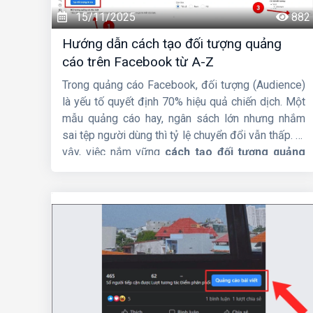
15/11/2025
882
Hướng dẫn cách tạo đối tượng quảng
cáo trên Facebook từ A-Z
Trong quảng cáo Facebook, đối tượng (Audience)
là yếu tố quyết định 70% hiệu quả chiến dịch. Một
mẫu quảng cáo hay, ngân sách lớn nhưng nhắm
sai tệp người dùng thì tỷ lệ chuyển đổi vẫn thấp. Vì
vậy, việc nắm vững
cách tạo đối tượng quảng
cáo trên Facebook
là kỹ năng bắt buộc đối với
bất kỳ nhà quảng cáo nào, dù bạn là người mới hay
đã chạy Ads lâu năm.