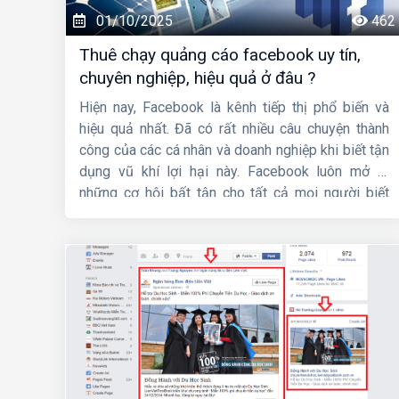
01/10/2025
462
Thuê chạy quảng cáo facebook uy tín,
chuyên nghiệp, hiệu quả ở đâu ?
Hiện nay, Facebook là kênh tiếp thị phổ biến và
hiệu quả nhất. Đã có rất nhiều câu chuyện thành
công của các cá nhân và doanh nghiệp khi biết tận
dụng vũ khí lợi hại này. Facebook luôn mở ra
những cơ hội bất tận cho tất cả mọi người biết
nắm bắt đúng thời điểm. Vậy tại sao nên quảng
cáo Facebook,
thuê chạy quảng cáo facebook
uy tín, chuyên nghiệp, hiệu quả ở đâu ? Hãy theo
dõi ngay bài viết này của
HIG
để có câu trả lời.