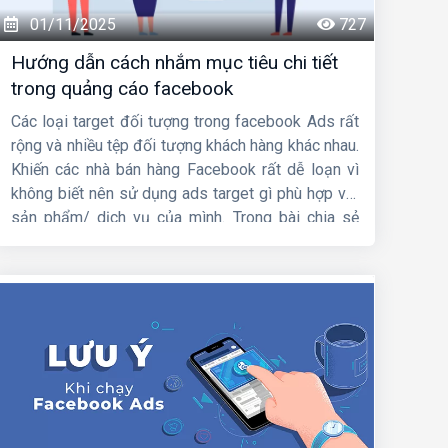
01/11/2025
727
Hướng dẫn cách nhắm mục tiêu chi tiết
trong quảng cáo facebook
Các loại target đối tượng trong facebook Ads rất
rộng và nhiều tệp đối tượng khách hàng khác nhau.
Khiến các nhà bán hàng Facebook rất dễ loạn vì
không biết nên sử dụng ads target gì phù hợp với
sản phẩm/ dịch vụ của mình. Trong bài chia sẻ
này,
HIG
sẽ hướng dẫn
cách nhắm mục tiêu chi
tiết trong quảng cáo facebook
. Mời các bạn
cùng theo dõi nhá.