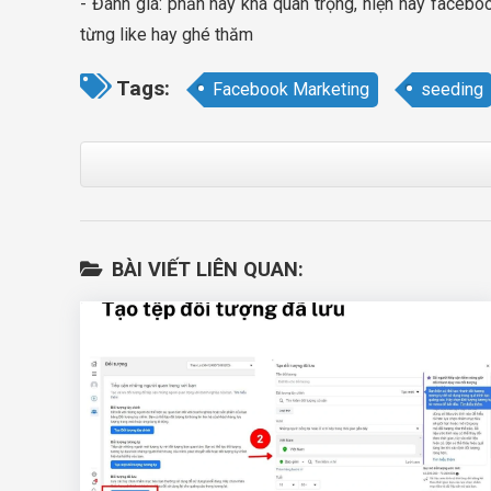
- Đánh giá: phần này khá quan trọng, hiện nay faceb
từng like hay ghé thăm
Tags:
Facebook Marketing
seeding
BÀI VIẾT LIÊN QUAN: