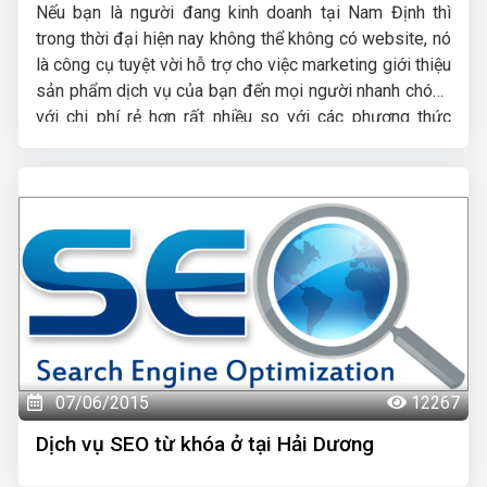
Nếu bạn là người đang kinh doanh tại Nam Định thì
trong thời đại hiện nay không thể không có website, nó
là công cụ tuyệt vời hỗ trợ cho việc marketing giới thiệu
sản phẩm dịch vụ của bạn đến mọi người nhanh chóng
với chi phí rẻ hơn rất nhiều so với các phương thức
marketing truyền thống. HIG là công ty thiết kế web tại
Nam Định uy tín chuyên nghiệp được nhiều khách hàng
lựa chọn, hãy liên hệ ngay với chúng tôi để được tư vấn
hỗ trợ tốt nhất.
07/06/2015
12267
Dịch vụ SEO từ khóa ở tại Hải Dương