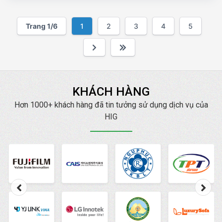
cao, dễ dàng sử dụng đối với cả những khách hàng
không am hiểu nhiều về máy tính. Sau khi thiết kế
Trang 1/6
1
2
3
4
5
web xong chúng tôi sẽ hỗ trợ hướng dẫn khách
hàng quản trị, khai thác web đến khi thành thạo thì thôi,
website cũng được chúng tôi bảo hành, bảo trì mãi mãi
cho quý khách.
KHÁCH HÀNG
Hơn 1000+ khách hàng đã tin tưởng sử dụng dịch vụ của
HIG