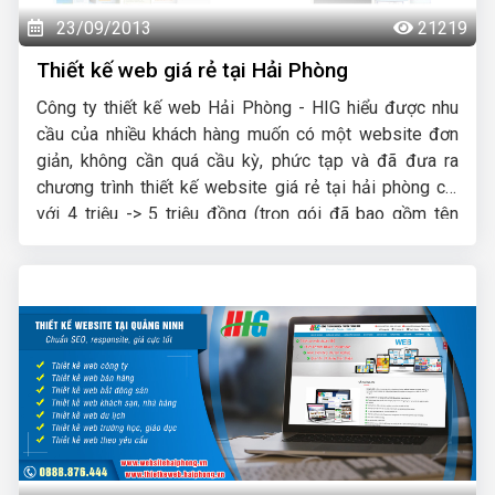
23/09/2013
21219
Thiết kế web giá rẻ tại Hải Phòng
Công ty thiết kế web Hải Phòng - HIG hiểu được nhu
cầu của nhiều khách hàng muốn có một website đơn
giản, không cần quá cầu kỳ, phức tạp và đã đưa ra
chương trình thiết kế website giá rẻ tại hải phòng chỉ
với 4 triệu -> 5 triệu đồng (trọn gói đã bao gồm tên
miền .com + hosting + chứng thực tên miền SSL) là quý
khách đã có một website hoàn chỉnh đưa vào hoạt
động ngay được.