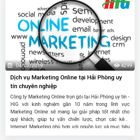
Zalo thì sẽ chắc chắn tiếp cận đến những khách hàng
có nhu cầu mua bán thật, đúng với nhu cầu sử dụng
sản phẩm/dịch vụ đang quảng cáo.
04/03/2019
4299
Dịch vụ Marketing Online tại Hải Phòng uy
tín chuyên nghiệp
Công ty Marketing Online trọn gói tại Hải Phòng uy tín -
HIG với kinh nghiệm gần 10 năm trong lĩnh vực
Marketing Online sẽ mang lại giải pháp tốt nhất cho
quý khách, giúp tư vấn chiến lược, chọn các kênh
Internet Marketing phù hợp với nguồn lực và mục tiêu
của khách hàng để mang lại hiệu quả kinh doanh tốt