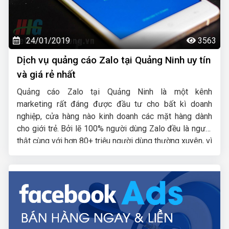
24/01/2019
3563
Dịch vụ quảng cáo Zalo tại Quảng Ninh uy tín
và giá rẻ nhất
Quảng cáo Zalo tại Quảng Ninh là một kênh
marketing rất đáng được đầu tư cho bất kì doanh
nghiệp, cửa hàng nào kinh doanh các mặt hàng dành
cho giới trẻ. Bởi lẽ 100% người dùng Zalo đều là người
thật cùng với hơn 80+ triệu người dùng thường xuyên, vì
vậy một khi mẫu quảng cáo của bạn xuất hiện là chắc
chắn sẽ được tiếp cận với những khách hàng có nhu
cầu mua bán thật, đúng với nhu cầu sử dụng sản phẩm,
dịch vụ.