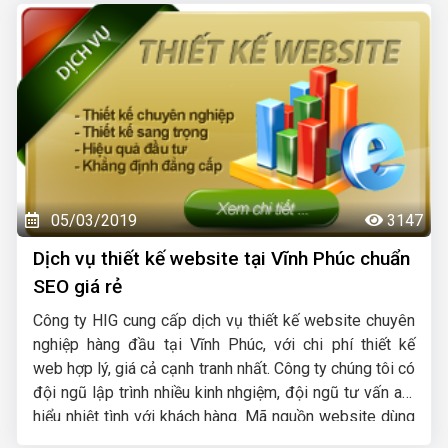
nhất với chi phí hợp lý. Sau đây hãy cùng chúng tôi tìm
hiểu sâu hơn về Marketing Online, các thứ cần chuẩn bị
và các bước thực hiện, quy trình triển khai...
05/03/2019
3147
Dịch vụ thiết kế website tại Vĩnh Phúc chuẩn
SEO giá rẻ
Công ty HIG cung cấp dịch vụ thiết kế website chuyên
nghiệp hàng đầu tại Vĩnh Phúc, với chi phí thiết kế
web hợp lý, giá cả cạnh tranh nhất. Công ty chúng tôi có
đội ngũ lập trình nhiều kinh nhgiệm, đội ngũ tư vấn am
hiểu nhiệt tình với khách hàng. Mã nguồn website dùng
thiết kế được chúng tôi tự phát triển có độ bảo mật