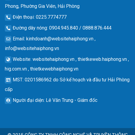
Phong, Phường Gia Viên, Hải Phòng
Điện thoại
: 0225.7774777
Đường dây nóng
: 0904.945.840 / 0888.876.444
Email
:
kinhdoanh@websitehaiphong.vn
,
info@websitehaiphong.vn
Website
: websitehaiphong.vn , thietkeweb.haiphong.vn ,
hig.com.vn , thietkewebhaiphong.vn
MST
: 0201586962 do Sở kế hoạch và đầu tư Hải Phòng
cấp
Người đại diện
: Lê Văn Trung - Giám đốc