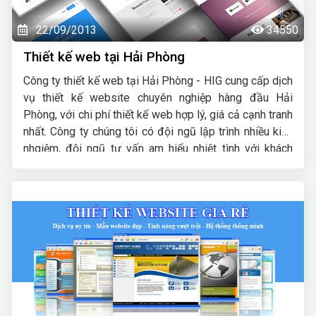
22/09/2013
34550
Thiết kế web tại Hải Phòng
Công ty thiết kế web tại Hải Phòng - HIG cung cấp dịch
vụ thiết kế website chuyên nghiệp hàng đầu Hải
Phòng, với chi phí thiết kế web hợp lý, giá cả cạnh tranh
nhất. Công ty chúng tôi có đội ngũ lập trình nhiều kinh
nhgiệm, đội ngũ tư vấn am hiểu nhiệt tình với khách
hàng. Mã nguồn website dùng thiết kế được chúng tôi
tự phát triển có độ bảo mật cao, dễ dàng sử dụng đối
với cả những khách hàng không am hiểu nhiều về máy
tính. Sau khi thiết kế web xong chúng tôi sẽ hỗ trợ
hướng dẫn khách hàng quản trị, khai thác web đến khi
thành thạo thì thôi, website cũng được chúng tôi bảo
hành, bảo trì mãi mãi cho quý khách.