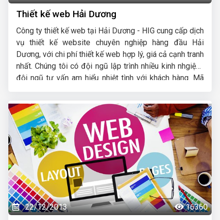
Thiết kế web Hải Dương
Công ty thiết kế web tại Hải Dương - HIG cung cấp dịch
vụ thiết kế website chuyên nghiệp hàng đầu Hải
Dương, với chi phí thiết kế web hợp lý, giá cả cạnh tranh
nhất. Chúng tôi có đội ngũ lập trình nhiều kinh nhgiệm,
đội ngũ tư vấn am hiểu nhiệt tình với khách hàng. Mã
nguồn website dùng thiết kế được chúng tôi tự phát
triển có độ bảo mật cao, dễ dàng sử dụng đối với cả
những khách hàng không am hiểu nhiều về máy tính. Sau
khi thiết kế web xong chúng tôi sẽ hỗ trợ hướng dẫn
khách hàng quản trị, khai thác web đến khi thành thạo
thì thôi, website cũng được chúng tôi bảo hành vĩnh
viễn cho quý khách.
22/12/2013
16360