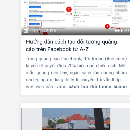
15/11/2025
879
Hướng dẫn cách tạo đối tượng quảng
cáo trên Facebook từ A-Z
Trong quảng cáo Facebook, đối tượng (Audience)
là yếu tố quyết định 70% hiệu quả chiến dịch. Một
mẫu quảng cáo hay, ngân sách lớn nhưng nhắm
sai tệp người dùng thì tỷ lệ chuyển đổi vẫn thấp. Vì
vậy, việc nắm vững
cách tạo đối tượng quảng
cáo trên Facebook
là kỹ năng bắt buộc đối với
bất kỳ nhà quảng cáo nào, dù bạn là người mới hay
đã chạy Ads lâu năm.