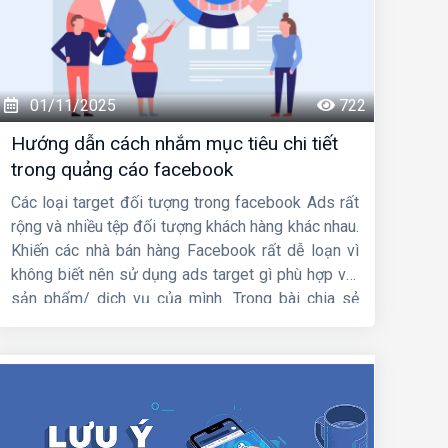
01/11/2025
722
Hướng dẫn cách nhắm mục tiêu chi tiết
trong quảng cáo facebook
Các loại target đối tượng trong facebook Ads rất
rộng và nhiều tệp đối tượng khách hàng khác nhau.
Khiến các nhà bán hàng Facebook rất dễ loạn vì
không biết nên sử dụng ads target gì phù hợp với
sản phẩm/ dịch vụ của mình. Trong bài chia sẻ
này,
HIG
sẽ hướng dẫn
cách nhắm mục tiêu chi
tiết trong quảng cáo facebook
. Mời các bạn
cùng theo dõi nhá.