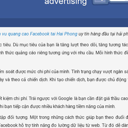
h vu quang cao Facebook tai Hai Phong
uy tín hàng đầu tại hải 
tiêu. Dù mục tiêu của bạn là tăng lượt theo dõi, tăng tương tá
h thức quảng cáo riêng tương ứng với nhu cầu. Mỗi hình thức đề
m soát được mức chi phí của mình. Tình trạng chạy vượt ngân sá
y và theo cả chiến dịch. Khi tạo chiến dịch, bạn được chủ động 
t kiệm chi phí. Trái ngược với Google là bạn cần đặt giá thầu c
 khi bạn tiếp cận được nhiều khách hàng tiềm năng của mình.
 tập đối tượng. Một trong những cách thức giúp bạn theo đuổi
 Facebook hỗ trợ tính năng đo lường dữ liệu từ web. Từ đó dễ dàn