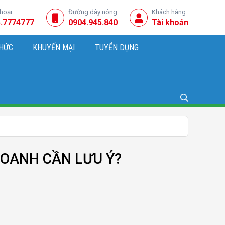
thoại
Đường dây nóng
Khách hàng
.7774777
0904.945.840
Tài khoản
THỨC
KHUYẾN MẠI
TUYỂN DỤNG
NG, KINH DOANH
DOANH CẦN LƯU Ý?