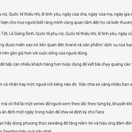
hụ nữ, Quốc tế thiếu nhi, lễ tình yêu, ngày của cha, ngày của mẹ, ngày gi
ể hiện cho mọi người biết rằng mình cũng quan tâm đến họ và biến thươn
Tết, Lễ Giáng Sinh, Quốc tế phụ nữ, Quốc tế thiếu nhi, lễ tình yêu, ngày 
ng được miễn sao nó liên quan đến brand và sản phẩm/ dịch vụ của bạn.
ở nên gần gũi hơn với cuộc sống của người dùng.
để tiếp cận nhiều khách hàng hơn hoặc dùng để viết bài chạy quảng cáo t
 cá nhân hay một người nổi tiếng nào đó. Việc chia sẻ càng nhiều bạn s
t mà có thể là một series để người xem theo dõi theo từng kỳ, khuyến 
 ấn định một ngày trong tuần để chia sẻ định kỳ cho Fans
ạn hãy dùng phương thức seeding để tăng niềm tin và hiệu ứng đám đông.
m Seeding hiệu quả này nhé!