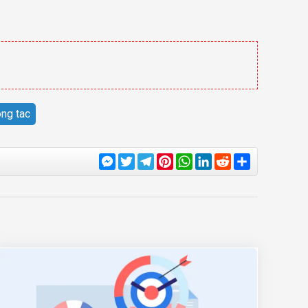
ong tac
Messenger
Twitter
Telegram
Pinterest
WhatsApp
LinkedIn
Reddit
Share