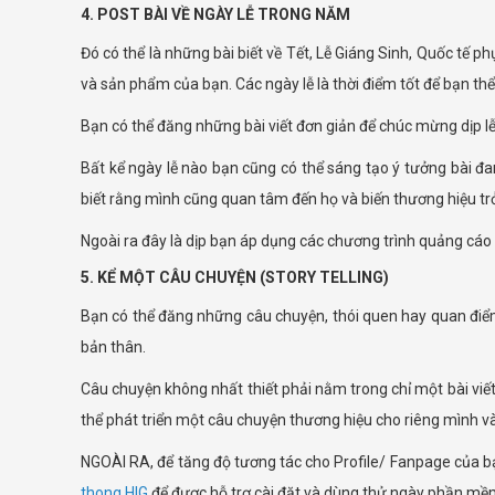
4. POST BÀI VỀ NGÀY LỄ TRONG NĂM
Đó có thể là những bài biết về Tết, Lễ Giáng Sinh, Quốc tế p
và sản phẩm của bạn. Các ngày lễ là thời điểm tốt để bạn th
Bạn có thể đăng những bài viết đơn giản để chúc mừng dịp lễ 
Bất kể ngày lễ nào bạn cũng có thể sáng tạo ý tưởng bài đa
biết rằng mình cũng quan tâm đến họ và biến thương hiệu tr
Ngoài ra đây là dịp bạn áp dụng các chương trình quảng cáo 
5. KỂ MỘT CÂU CHUYỆN (STORY TELLING)
Bạn có thể đăng những câu chuyện, thói quen hay quan điểm
bản thân.
Câu chuyện không nhất thiết phải nằm trong chỉ một bài viế
thể phát triển một câu chuyện thương hiệu cho riêng mình và
NGOÀI RA, để tăng độ tương tác cho Profile/ Fanpage của b
thong HIG
để được hỗ trợ cài đặt và dùng thử ngày phần mề