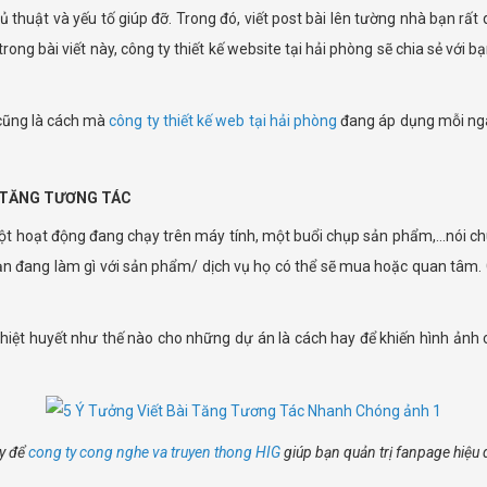
hủ thuật và yếu tố giúp đỡ. Trong đó, viết post bài lên tường nhà bạn r
ong bài viết này, công ty thiết kế website tại hải phòng sẽ chia sẻ với 
 cũng là cách mà
công ty thiết kế web tại hải phòng
đang áp dụng mỗi ngày
À TĂNG TƯƠNG TÁC
ột hoạt động đang chạy trên máy tính, một buổi chụp sản phẩm,…nói chu
bạn đang làm gì với sản phẩm/ dịch vụ họ có thể sẽ mua hoặc quan tâm. G
nhiệt huyết như thế nào cho những dự án là cách hay để khiến hình ảnh
y để
cong ty cong nghe va truyen thong HIG
giúp bạn quản trị fanpage hiệu 