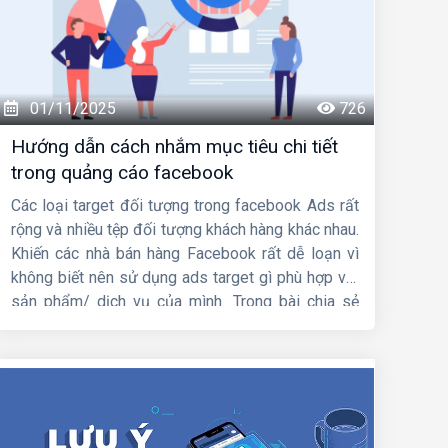
01/11/2025
726
Hướng dẫn cách nhắm mục tiêu chi tiết
trong quảng cáo facebook
Các loại target đối tượng trong facebook Ads rất
rộng và nhiều tệp đối tượng khách hàng khác nhau.
Khiến các nhà bán hàng Facebook rất dễ loạn vì
không biết nên sử dụng ads target gì phù hợp với
sản phẩm/ dịch vụ của mình. Trong bài chia sẻ
này,
HIG
sẽ hướng dẫn
cách nhắm mục tiêu chi
tiết trong quảng cáo facebook
. Mời các bạn
cùng theo dõi nhá.