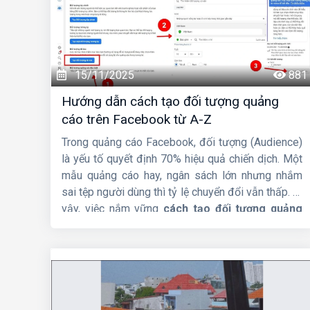
15/11/2025
881
Hướng dẫn cách tạo đối tượng quảng
cáo trên Facebook từ A-Z
Trong quảng cáo Facebook, đối tượng (Audience)
là yếu tố quyết định 70% hiệu quả chiến dịch. Một
mẫu quảng cáo hay, ngân sách lớn nhưng nhắm
sai tệp người dùng thì tỷ lệ chuyển đổi vẫn thấp. Vì
vậy, việc nắm vững
cách tạo đối tượng quảng
cáo trên Facebook
là kỹ năng bắt buộc đối với
bất kỳ nhà quảng cáo nào, dù bạn là người mới hay
đã chạy Ads lâu năm.