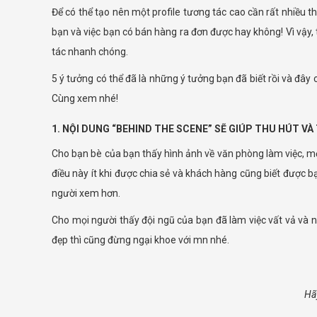
Để có thể tạo nên một profile tương tác cao cần rất nhiều t
bạn và việc bạn có bán hàng ra đơn được hay không! Vì vậy, tr
tác nhanh chóng.
5 ý tưởng có thể đã là những ý tưởng bạn đã biết rồi và đây
Cùng xem nhé!
1. NỘI DUNG “BEHIND THE SCENE” SẼ GIÚP THU HÚT V
Cho bạn bè của bạn thấy hình ảnh về văn phòng làm việc, m
điều này ít khi được chia sẻ và khách hàng cũng biết được 
người xem hơn.
Cho mọi người thấy đội ngũ của bạn đã làm việc vất vả và 
đẹp thì cũng đừng ngại khoe với mn nhé.
Hã