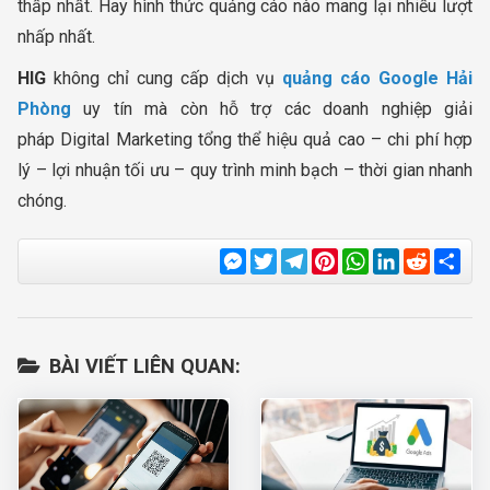
thấp nhất. Hay hình thức quảng cáo nào mang lại nhiều lượt
nhấp nhất.
HIG
không chỉ cung cấp dịch vụ
quảng cáo Google Hải
Phòng
uy tín mà còn hỗ trợ các doanh nghiệp giải
pháp Digital Marketing tổng thể hiệu quả cao – chi phí hợp
lý – lợi nhuận tối ưu – quy trình minh bạch – thời gian nhanh
chóng.
Messenger
Twitter
Telegram
Pinterest
WhatsApp
LinkedIn
Reddit
Sha
BÀI VIẾT LIÊN QUAN: