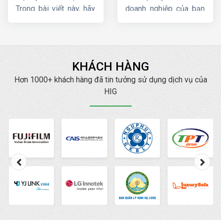
Trong bài viết này, hãy
doanh nghiệp của bạn
cùng
HIG
tìm hiểu chi
? Trong bài viết này,
tiết về
quy trình chạy
Công ty HIG
sẽ so
quảng cáo google
sánh quảng cáo
ads
.
Google và Facebook
KHÁCH HÀNG
cố gắng phân tích và
đưa ra cho bạn những
Hơn 1000+ khách hàng đã tin tưởng sử dụng dịch vụ của
gợi ý để áp dụng 2 loại
HIG
hình quảng cáo phổ
biến nhất này một cách
hiệu quả.