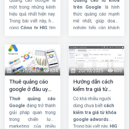
Quảng cáo Google là
Quảng cáo từ khóa
Bí Quyết Tối Ưu
nhóm hộ kinh doanh
một trong những kênh
trên Google
là hình
nào phải mở tài khoản
hiệu quả nhất hiện nay.
thức quảng cáo mạnh
riêng để phục vụ hoạt
Trong bài viết này, hãy
mẽ nhất, giúp doanh
động sản xuất, kinh
cùng
Công ty HIG
tìm
nghiệp tiếp cận khách
doanh.
hiểu về vấn đề có nên
hàng ngay tại khoảnh
mua tài khoản
khắc họ thể hiện nhu
Google Ads
hay
cầu rõ ràng nhất. Bài
không nhá. Mời các
viết này
HIG
sẽ đi sâu
bạn cùng theo dõi.
vào định nghĩa, cơ chế
đấu giá phức tạp của
04/11/2025
634
20/10/2025
605
Google, các loại đối
Thuê quảng cáo
Hướng dẫn cách
sánh từ khóa và những
google ở đâu uy
kiểm tra giá từ
mẹo quan trọng để bạn
tín, hiệu quả, giá tốt
khóa google
tối ưu ngân sách hiệu
Thuê quảng cáo
Có khá nhiều người
?
adwords dễ đàng
quả.
Google
đang trở thành
dùng chưa biết
cách
giải pháp quan trọng
kiểm tra giá từ khóa
trong chiến lược
google adwords
.
marketing của nhiều
Trong bài viết này,
HIG