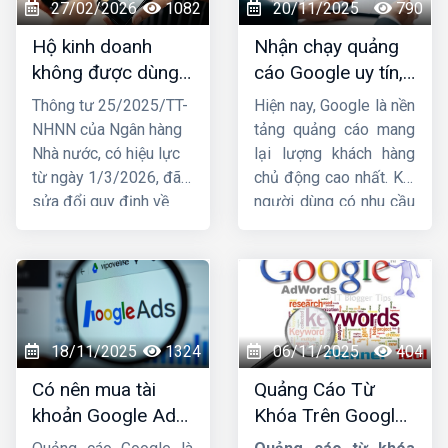
27/02/2026
1082
20/11/2025
790
Hộ kinh doanh
Nhận chạy quảng
không được dùng
cáo Google uy tín,
tài khoản ngân
chuyên nghiệp,
Thông tư 25/2025/TT-
Hiện nay, Google là nền
hàng cá nhân để
hiệu quả TOP 1
NHNN của Ngân hàng
tảng quảng cáo mang
nhận tiền từ
Nhà nước, có hiệu lực
lại lượng khách hàng
01/03/2026
từ ngày 1/3/2026, đã
chủ động cao nhất. Khi
sửa đổi quy định về
người dùng có nhu cầu
việc mở và sử dụng tài
tìm kiếm sản phẩm, họ
khoản thanh toán, trong
lập tức lên Google để
đó liên quan trực tiếp
tìm thông tin. Đây chính
đến hộ kinh doanh.
là lý do ngày càng
Trước những thay đổi
nhiều doanh nghiệp tìm
này, nhiều hộ đặt câu
đến dịch vụ
nhận chạy
18/11/2025
1324
06/11/2025
404
hỏi liệu tài khoản ngân
quảng cáo Google
để
Có nên mua tài
Quảng Cáo Từ
hàng có bắt buộc phải
tăng doanh thu, tiếp
khoản Google Ads
Khóa Trên Google:
đứng tên đúng hộ kinh
cận khách hàng nhanh
hay không ?
Cơ Chế Đấu Giá và
doanh hay không và
và vượt qua đối thủ.