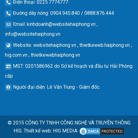
Điện thoại
: 0225.7774777
Đường dây nóng
: 0904.945.840 / 0888.876.444
Email
:
kinhdoanh@websitehaiphong.vn
,
info@websitehaiphong.vn
Website
: websitehaiphong.vn , thietkeweb.haiphong.vn ,
hig.com.vn , thietkewebhaiphong.vn
MST
: 0201586962 do Sở kế hoạch và đầu tư Hải Phòng
cấp
Người đại diện
: Lê Văn Trung - Giám đốc
© 2015
CÔNG TY TNHH CÔNG NGHỆ VÀ TRUYỀN THÔNG
HIG.
Thiết kế web
:
HIG MEDIA