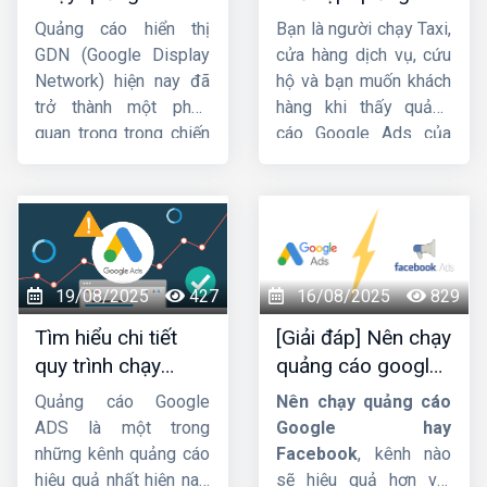
GDN hiệu quả, bứt
cuộc gọi Google
ty HIG
khám phá chi
Adsense trên Website
Quảng cáo hiển thị
Bạn là người chạy Taxi,
phá doanh thu
Ads chi tiết từ A-Z
tiết về cách thiết lập
sao cho nhanh chóng
GDN (Google Display
cửa hàng dịch vụ, cứu
quảng cáo trên
và dễ dàng nhất!
Network) hiện nay đã
hộ và bạn muốn khách
Google Maps
nhé.
trở thành một phần
hàng khi thấy quảng
quan trọng trong chiến
cáo Google Ads của
lược Marketing của
bạn thì sẽ bấm gọi trực
các doanh nghiệp.
tiếp đến số điện
Trong bài viết này,
HIG
thoại chứ không cần
sẽ hướng dẫn cách
truy cập Website. Vậy
chạy
quảng cáo GDN
làm thế nào để tạo
hiệu quả
. Mời các bạn
chiến dịch cuộc gọi
19/08/2025
427
16/08/2025
829
cùng theo dõi.
như này ? Bài viết dưới
Tìm hiểu chi tiết
[Giải đáp] Nên chạy
đây của
Công ty HIG
quy trình chạy
quảng cáo google
sẽ giúp bạn tạo chiến
quảng cáo google
hay facebook ?
dịch
quảng cáo cuộc
Quảng cáo Google
Nên chạy quảng cáo
ads
gọi Google Ads
từ A-
ADS là một trong
Google hay
Z.
những kênh quảng cáo
Facebook
, kênh nào
hiệu quả nhất hiện nay.
sẽ hiệu quả hơn với