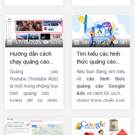
doanh nghiệp, nhờ khả
sẽ hướng dẫn chi
năng tiếp cận nhanh và
tiết cho các bạn. Mời
chính xác tệp khách
các bạn cùng theo dõi
hàng mục tiêu. Trong
nhá !
bài viết này,
Công ty
HIG
sẽ phân tích chi
17/10/2025
1039
08/10/2025
581
tiết hơn về dịch vụ này
Hướng dẫn cách
Tìm hiểu các hình
nhá.
chạy quảng cáo
thức quảng cáo
Youtube Ads hiệu
google ads hiện
Quảng cáo
Nếu bạn đang tìm hiểu
quả từ chuyên gia
nay
Youtube (Youtube Ads)
về
các hình thức
là một trong những loại
quảng cáo Google
hình quảng cáo lý
Ads
và cách tối ưu hóa
tưởng để cá nhân,
chúng trong chiến lược
doanh nghiệp hướng
Digital Marketing, bài
đến mục tiêu xây dựng
viết này
Công ty HIG
phát triển thương hiệu,
sẽ giúp bạn có cái nhìn
quảng bá sản phẩm,
tổng quan và chi tiết