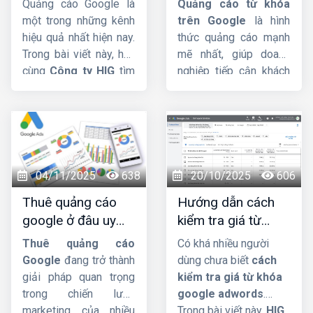
Quảng cáo Google là
Quảng cáo từ khóa
Bí Quyết Tối Ưu
nhóm hộ kinh doanh
một trong những kênh
trên Google
là hình
nào phải mở tài khoản
hiệu quả nhất hiện nay.
thức quảng cáo mạnh
riêng để phục vụ hoạt
Trong bài viết này, hãy
mẽ nhất, giúp doanh
động sản xuất, kinh
cùng
Công ty HIG
tìm
nghiệp tiếp cận khách
doanh.
hiểu về vấn đề có nên
hàng ngay tại khoảnh
mua tài khoản
khắc họ thể hiện nhu
Google Ads
hay
cầu rõ ràng nhất. Bài
không nhá. Mời các
viết này
HIG
sẽ đi sâu
bạn cùng theo dõi.
vào định nghĩa, cơ chế
đấu giá phức tạp của
04/11/2025
638
20/10/2025
606
Google, các loại đối
Thuê quảng cáo
Hướng dẫn cách
sánh từ khóa và những
google ở đâu uy
kiểm tra giá từ
mẹo quan trọng để bạn
tín, hiệu quả, giá tốt
khóa google
tối ưu ngân sách hiệu
Thuê quảng cáo
Có khá nhiều người
?
adwords dễ đàng
quả.
Google
đang trở thành
dùng chưa biết
cách
giải pháp quan trọng
kiểm tra giá từ khóa
trong chiến lược
google adwords
.
marketing của nhiều
Trong bài viết này,
HIG