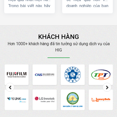
Trong bài viết này, hãy
doanh nghiệp của bạn
cùng
HIG
tìm hiểu chi
? Trong bài viết này,
tiết về
quy trình chạy
Công ty HIG
sẽ so
quảng cáo google
sánh quảng cáo
ads
.
Google và Facebook
KHÁCH HÀNG
cố gắng phân tích và
đưa ra cho bạn những
Hơn 1000+ khách hàng đã tin tưởng sử dụng dịch vụ của
gợi ý để áp dụng 2 loại
HIG
hình quảng cáo phổ
biến nhất này một cách
hiệu quả.