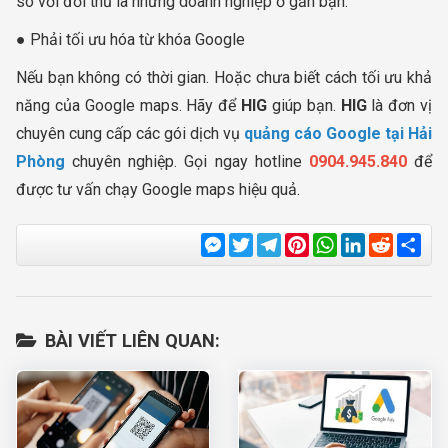
so với đối thủ là những doanh nghiệp ở gần bạn.
● Phải tối ưu hóa từ khóa Google
Nếu bạn không có thời gian. Hoặc chưa biết cách tối ưu khả
năng của Google maps. Hãy để
HIG
giúp bạn.
HIG
là đơn vị
chuyên cung cấp các gói dịch vụ
quảng cáo Google tại Hải
Phòng
chuyên nghiệp. Gọi ngay hotline
0904.945.840
để
được tư vấn chạy Google maps hiệu quả.
Messenger
Twitter
Telegram
Pinterest
WhatsApp
LinkedIn
Reddit
Sha
BÀI VIẾT LIÊN QUAN: