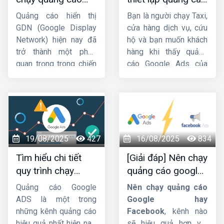
quảng cáo Google
GDN hiệu quả, bứt
cuộc gọi Google
Adsense trên Website
Quảng cáo hiển thị
Bạn là người chạy Taxi,
phá doanh thu
Ads chi tiết từ A-Z
sao cho nhanh chóng
GDN (Google Display
cửa hàng dịch vụ, cứu
và dễ dàng nhất!
Network) hiện nay đã
hộ và bạn muốn khách
trở thành một phần
hàng khi thấy quảng
quan trọng trong chiến
cáo Google Ads của
lược Marketing của
bạn thì sẽ bấm gọi trực
các doanh nghiệp.
tiếp đến số điện
Trong bài viết này,
HIG
thoại chứ không cần
sẽ hướng dẫn cách
truy cập Website. Vậy
chạy
quảng cáo GDN
làm thế nào để tạo
hiệu quả
. Mời các bạn
chiến dịch cuộc gọi
19/08/2025
427
16/08/2025
834
cùng theo dõi.
như này ? Bài viết dưới
Tìm hiểu chi tiết
[Giải đáp] Nên chạy
đây của
Công ty HIG
quy trình chạy
quảng cáo google
sẽ giúp bạn tạo chiến
quảng cáo google
hay facebook ?
dịch
quảng cáo cuộc
Quảng cáo Google
Nên chạy quảng cáo
ads
gọi Google Ads
từ A-
ADS là một trong
Google hay
Z.
những kênh quảng cáo
Facebook
, kênh nào
hiệu quả nhất hiện nay.
sẽ hiệu quả hơn với