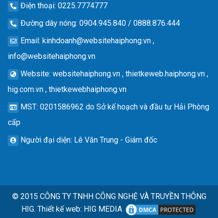
Điện thoại
: 0225.7774777
Đường dây nóng
: 0904.945.840 / 0888.876.444
Email
:
kinhdoanh@websitehaiphong.vn
,
info@websitehaiphong.vn
Website
: websitehaiphong.vn , thietkeweb.haiphong.vn ,
hig.com.vn , thietkewebhaiphong.vn
MST
: 0201586962 do Sở kế hoạch và đầu tư Hải Phòng
cấp
Người đại diện
: Lê Văn Trung - Giám đốc
© 2015
CÔNG TY TNHH CÔNG NGHỆ VÀ TRUYỀN THÔNG
HIG.
Thiết kế web
:
HIG MEDIA