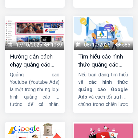
doanh nghiệp, nhờ khả
sẽ hướng dẫn chi
năng tiếp cận nhanh và
tiết cho các bạn. Mời
chính xác tệp khách
các bạn cùng theo dõi
hàng mục tiêu. Trong
nhá !
bài viết này,
Công ty
HIG
sẽ phân tích chi
17/10/2025
1039
08/10/2025
585
tiết hơn về dịch vụ này
Hướng dẫn cách
Tìm hiểu các hình
nhá.
chạy quảng cáo
thức quảng cáo
Youtube Ads hiệu
google ads hiện
Quảng cáo
Nếu bạn đang tìm hiểu
quả từ chuyên gia
nay
Youtube (Youtube Ads)
về
các hình thức
là một trong những loại
quảng cáo Google
hình quảng cáo lý
Ads
và cách tối ưu hóa
tưởng để cá nhân,
chúng trong chiến lược
doanh nghiệp hướng
Digital Marketing, bài
đến mục tiêu xây dựng
viết này
Công ty HIG
phát triển thương hiệu,
sẽ giúp bạn có cái nhìn
quảng bá sản phẩm,
tổng quan và chi tiết