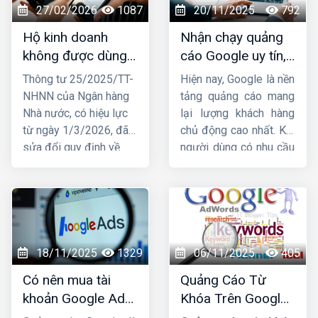
27/02/2026
1087
20/11/2025
792
Hộ kinh doanh
Nhận chạy quảng
không được dùng
cáo Google uy tín,
tài khoản ngân
chuyên nghiệp,
Thông tư 25/2025/TT-
Hiện nay, Google là nền
hàng cá nhân để
hiệu quả TOP 1
NHNN của Ngân hàng
tảng quảng cáo mang
nhận tiền từ
Nhà nước, có hiệu lực
lại lượng khách hàng
01/03/2026
từ ngày 1/3/2026, đã
chủ động cao nhất. Khi
sửa đổi quy định về
người dùng có nhu cầu
việc mở và sử dụng tài
tìm kiếm sản phẩm, họ
khoản thanh toán, trong
lập tức lên Google để
đó liên quan trực tiếp
tìm thông tin. Đây chính
đến hộ kinh doanh.
là lý do ngày càng
Trước những thay đổi
nhiều doanh nghiệp tìm
này, nhiều hộ đặt câu
đến dịch vụ
nhận chạy
18/11/2025
1329
06/11/2025
405
hỏi liệu tài khoản ngân
quảng cáo Google
để
Có nên mua tài
Quảng Cáo Từ
hàng có bắt buộc phải
tăng doanh thu, tiếp
khoản Google Ads
Khóa Trên Google:
đứng tên đúng hộ kinh
cận khách hàng nhanh
hay không ?
Cơ Chế Đấu Giá và
doanh hay không và
và vượt qua đối thủ.