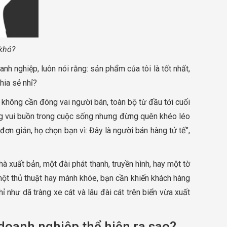
khó?
 nghiệp, luôn nói rằng: sản phẩm của tôi là tốt nhất,
hia sẻ nhỉ?
 không cần đóng vai người bán, toàn bộ từ đầu tới cuối
ng vui buồn trong cuộc sống nhưng đừng quên khéo léo
n giản, họ chọn bạn vì: Đây là người bán hàng tử tế”,
 xuất bản, một đài phát thanh, truyền hình, hay một tờ
ột thủ thuật hay mánh khóe, bạn cần khiến khách hàng
 như dã tràng xe cát và lâu đài cát trên biển vừa xuất
doanh nghiệp thể hiện ra sao?