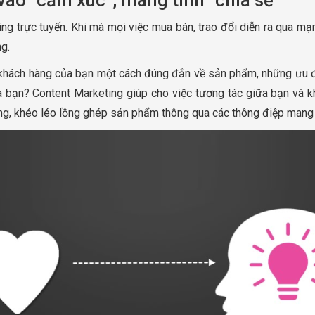
ào “cảm xúc”, mang tính “chia sẻ”
ing trực tuyến. Khi mà mọi việc mua bán, trao đổi diễn ra qua mạ
ng.
khách hàng của bạn một cách đúng đắn về sản phẩm, những ưu điể
 bạn? Content Marketing giúp cho việc tương tác giữa bạn và k
ng, khéo léo lồng ghép sản phẩm thông qua các thông điệp mang t