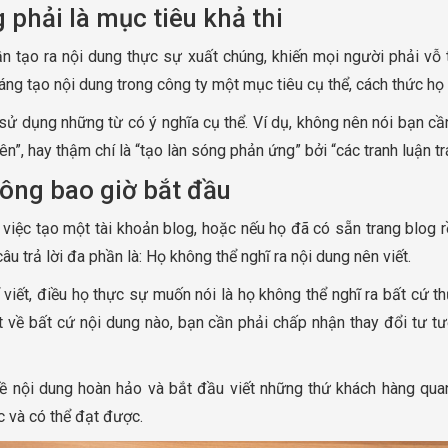
 phải là mục tiêu khả thi
n tạo ra nội dung thực sự xuất chúng, khiến mọi người phải vỗ t
áng tạo nội dung trong công ty một mục tiêu cụ thể, cách thức họ
sử dụng những từ có ý nghĩa cụ thể. Ví dụ, không nên nói bạn cần
n”, hay thậm chí là “tạo làn sóng phản ứng” bởi “các tranh luận trá
ông bao giờ bắt đầu
việc tạo một tài khoản blog, hoặc nếu họ đã có sẵn trang blog r
âu trả lời đa phần là: Họ không thể nghĩ ra nội dung nên viết.
 viết, điều họ thực sự muốn nói là họ không thể nghĩ ra bất cứ t
t về bất cứ nội dung nào, bạn cần phải chấp nhận thay đổi tư tư
về nội dung hoàn hảo và bắt đầu viết những thứ khách hàng qu
c và có thể đạt được.