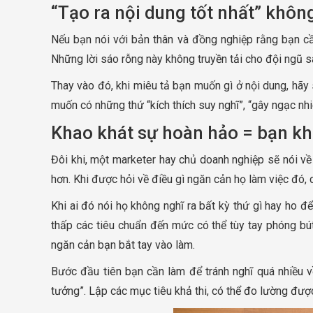
“Tạo ra nội dung tốt nhất” không
Nếu bạn nói với bản thân và đồng nghiệp rằng bạn cầ
Những lời sáo rỗng này không truyền tải cho đội ngũ s
Thay vào đó, khi miêu tả bạn muốn gì ở nội dung, hãy 
muốn có những thứ “kích thích suy nghĩ”, “gây ngạc nhiê
Khao khát sự hoàn hảo = bạn kh
Đôi khi, một marketer hay chủ doanh nghiệp sẽ nói về 
hơn. Khi được hỏi về điều gì ngăn cản họ làm việc đó, c
Khi ai đó nói họ không nghĩ ra bất kỳ thứ gì hay ho để
thấp các tiêu chuẩn đến mức có thể tùy tay phóng bú
ngăn cản bạn bắt tay vào làm.
Bước đầu tiên bạn cần làm để tránh nghĩ quá nhiều 
tưởng”. Lập các mục tiêu khả thi, có thể đo lường đượ