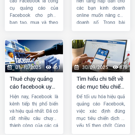
cáo Facebook là công
nền tảng hấp dẫn cho
các bạn cùng theo dõi
cụ quảng cáo của
các bạn kinh doanh
nhá.
Facebook cho phép
online muốn nâng cao
bạn tạo, mua và theo
doanh số. Trong bài
dõi quảng cáo của
viết này, hãy cùng
mình. Bài viết này
HIG
Công ty HIG
tìm
sẽ cung cấp cho bạn
hiểu
những lưu ý khi
cách vào trình quản
chạy quảng cáo
lý quảng cáo trên
facebook
nhé !
Facebook
bằng điện
01/10/2025
461
30/09/2025
878
thoại, máy tính một
Thuê chạy quảng
Tìm hiểu chi tiết về
cách nhanh chóng.
cáo facebook uy
các mục tiêu chiến
tín, chuyên nghiệp,
dịch quảng cáo
Hiện nay, Facebook là
Để tối ưu hóa hiệu quả
hiệu quả ở đâu ?
facebook
kênh tiếp thị phổ biến
quảng cáo Facebook,
và hiệu quả nhất. Đã có
việc xác định đúng
rất nhiều câu chuyện
mục tiêu chiến dịch là
thành công của các cá
yếu tố then chốt. Cùng
nhân và doanh nghiệp
Công ty HIG
tìm hiểu