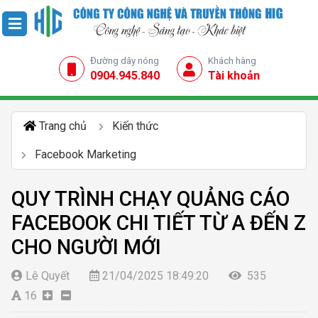
Đường dây nóng
Khách hàng
0904.945.840
Tài khoản
Trang chủ
Kiến thức
Facebook Marketing
QUY TRÌNH CHẠY QUẢNG CÁO
FACEBOOK CHI TIẾT TỪ A ĐẾN Z
CHO NGƯỜI MỚI
Lê Quyết
21/04/2025 18:49:20
535
16