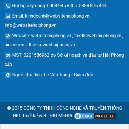
Đường dây nóng
: 0904.945.840 / 0888.876.444
Email
:
kinhdoanh@websitehaiphong.vn
,
info@websitehaiphong.vn
Website
: websitehaiphong.vn , thietkeweb.haiphong.vn ,
hig.com.vn , thietkewebhaiphong.vn
MST
: 0201586962 do Sở kế hoạch và đầu tư Hải Phòng
cấp
Người đại diện
: Lê Văn Trung - Giám đốc
© 2015
CÔNG TY TNHH CÔNG NGHỆ VÀ TRUYỀN THÔNG
HIG.
Thiết kế web
:
HIG MEDIA