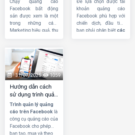
Chạy quảng cáo
Để lựa chọn được tài
hiệu quả nhất
nay
chi phí và đạt kết quả
Facebook bất động
khoản quảng cáo
tốt hơn.
sản được xem là một
Facebook phù hợp với
trong những cách
chiến dịch, đầu tiên
Marketing hiệu quả, thu
bạn phải phân biệt
các
hút nhiều khách hàng
loại tài khoản quảng
tiềm năng và tăng
cáo facebook
, trong
doanh thu nhanh chóng.
bài viết này
Công ty
Tuy nhiên, với nhiều
HIG
sẽ giúp bạn !
doanh nghiệp trẻ hoặc
cá nhân mới bắt đầu
31/07/2025
1059
tham gia vào lĩnh vực
Hướng dẫn cách
này, việc tự thực hiện
sử dụng trình quản
một chiến dịch
lý quảng cáo trên
Facebook Ads là điều
Trình quản lý quảng
facebook chi tiết
cực kỳ thách thức.
cáo trên Facebook
là
Trong bài viết này,
HIG
nhất
công cụ quảng cáo của
xin hướng dẫn
cách
Facebook cho phép
chạy quảng cáo BĐS
bạn tạo, mua và theo