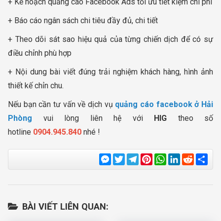
+ Kế hoạch quảng cáo Facebook Ads tối ưu tiết kiệm chi phí
+ Báo cáo ngân sách chi tiêu đầy đủ, chi tiết
+ Theo dõi sát sao hiệu quả của từng chiến dịch để có sự
điều chỉnh phù hợp
+ Nội dung bài viết đúng trải nghiệm khách hàng, hình ảnh
thiết kế chỉn chu.
Nếu bạn cần tư vấn về dịch vụ
quảng cáo facebook ở Hải
Phòng
vui lòng liên hệ với
HIG
theo số
hotline
0904.945.840
nhé !
Messenger
Twitter
Telegram
Pinterest
WhatsApp
LinkedIn
Reddit
Sha
BÀI VIẾT LIÊN QUAN: