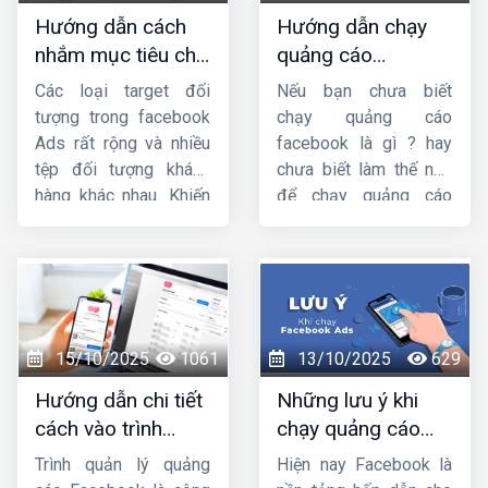
tạo đối tượng quảng
bạn nắm bắt mọi thông
Hướng dẫn cách
Hướng dẫn chạy
cáo trên Facebook
là
tin cần thiết để tối ưu
nhắm mục tiêu chi
quảng cáo
kỹ năng bắt buộc đối
hóa chiến dịch.
tiết trong quảng
facebook từ a đến
với bất kỳ nhà quảng
Các loại target đối
Nếu bạn chưa biết
cáo facebook
z từ chuyên gia
cáo nào, dù bạn là
tượng trong facebook
chạy quảng cáo
người mới hay đã chạy
Ads rất rộng và nhiều
facebook là gì ? hay
Ads lâu năm.
tệp đối tượng khách
chưa biết làm thế nào
hàng khác nhau. Khiến
để chạy quảng cáo
các nhà bán hàng
facebook thì hãy đọc
Facebook rất dễ loạn
bài viết
hướng dẫn
vì không biết nên sử
chạy quảng cáo
dụng ads target gì phù
facebook từ a đến
hợp với sản phẩm/
z
của
Công ty HIG
để
dịch vụ của mình.
nắm rõ nhé !
15/10/2025
1061
13/10/2025
629
Trong bài chia sẻ này,
Hướng dẫn chi tiết
Những lưu ý khi
HIG
sẽ hướng dẫn
cách vào trình
chạy quảng cáo
cách nhắm mục tiêu
quản lý quảng cáo
facebook mà bạn
chi tiết trong quảng
Trình quản lý quảng
Hiện nay Facebook là
trên facebook
cần phải biết
cáo facebook
. Mời