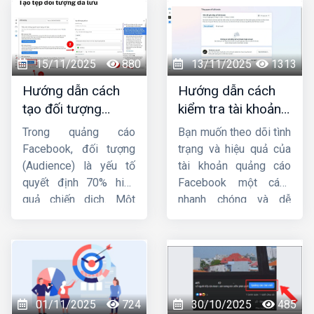
15/11/2025
880
13/11/2025
1313
Hướng dẫn cách
Hướng dẫn cách
tạo đối tượng
kiểm tra tài khoản
quảng cáo trên
quảng cáo
Trong quảng cáo
Bạn muốn theo dõi tình
Facebook từ A-Z
facebook đơn giản,
Facebook, đối tượng
trạng và hiệu quả của
nhanh chóng
(Audience) là yếu tố
tài khoản quảng cáo
quyết định 70% hiệu
Facebook một cách
quả chiến dịch. Một
nhanh chóng và dễ
mẫu quảng cáo hay,
dàng ? Bài viết này
ngân sách lớn nhưng
Công ty HIG
sẽ hướng
nhắm sai tệp người
dẫn bạn
cách kiểm
dùng thì tỷ lệ chuyển
tra tài khoản quảng
đổi vẫn thấp. Vì vậy,
cáo Facebook
đơn
việc nắm vững
cách
giản và hiệu quả, giúp
01/11/2025
724
30/10/2025
485