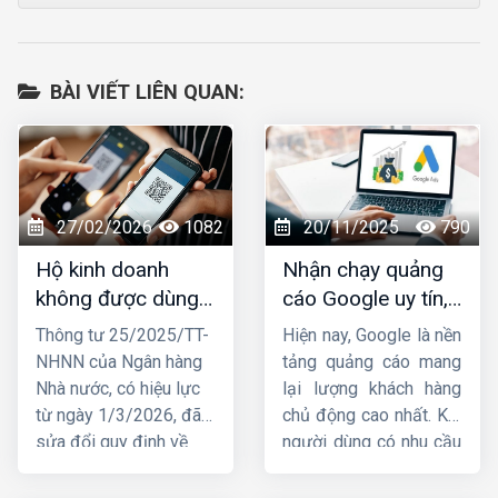
BÀI VIẾT LIÊN QUAN:
27/02/2026
1082
20/11/2025
790
Hộ kinh doanh
Nhận chạy quảng
không được dùng
cáo Google uy tín,
tài khoản ngân
chuyên nghiệp,
Thông tư 25/2025/TT-
Hiện nay, Google là nền
hàng cá nhân để
hiệu quả TOP 1
NHNN của Ngân hàng
tảng quảng cáo mang
nhận tiền từ
Nhà nước, có hiệu lực
lại lượng khách hàng
01/03/2026
từ ngày 1/3/2026, đã
chủ động cao nhất. Khi
sửa đổi quy định về
người dùng có nhu cầu
việc mở và sử dụng tài
tìm kiếm sản phẩm, họ
khoản thanh toán, trong
lập tức lên Google để