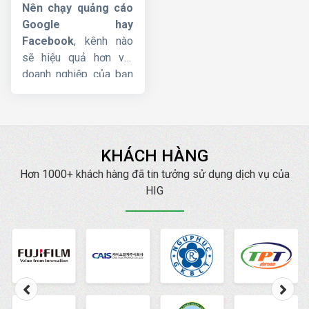
hay facebook ?
dịch
quảng cáo cuộc
Nên chạy quảng cáo
gọi Google Ads
từ A-
Google hay
Z.
Facebook
, kênh nào
sẽ hiệu quả hơn với
doanh nghiệp của bạn
? Trong bài viết này,
Công ty HIG
sẽ so
sánh quảng cáo
Google và Facebook
KHÁCH HÀNG
cố gắng phân tích và
đưa ra cho bạn những
Hơn 1000+ khách hàng đã tin tưởng sử dụng dịch vụ của
gợi ý để áp dụng 2 loại
HIG
hình quảng cáo phổ
biến nhất này một cách
hiệu quả.