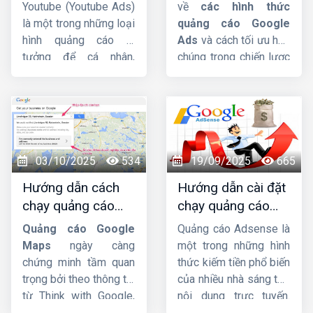
quả từ chuyên gia
nay
Youtube (Youtube Ads)
về
các hình thức
là một trong những loại
quảng cáo Google
hình quảng cáo lý
Ads
và cách tối ưu hóa
tưởng để cá nhân,
chúng trong chiến lược
doanh nghiệp hướng
Digital Marketing, bài
đến mục tiêu xây dựng
viết này
Công ty HIG
phát triển thương hiệu,
sẽ giúp bạn có cái nhìn
quảng bá sản phẩm,
tổng quan và chi tiết
dịch vụ đến nhiều
nhất.
người dùng hơn. Trong
03/10/2025
534
19/09/2025
665
bài viết này,
Công ty
Hướng dẫn cách
Hướng dẫn cài đặt
HIG
sẽ hướng dẫn
chạy quảng cáo
chạy quảng cáo
cách chạy quảng cáo
google maps chi
google adsense
Youtubu Ads
chi tiết
Quảng cáo Google
Quảng cáo Adsense là
tiết từ A-Z
chi tiết từ A-Z
từ A-Z. Cùng đón xem
Maps
ngày càng
một trong những hình
ngay sau đây nhé !
chứng minh tầm quan
thức kiếm tiền phổ biến
trọng bởi theo thông tin
của nhiều nhà sáng tạo
từ Think with Google,
nội dung trực tuyến.
76% người dùng ghé
Tuy nhiên, cách cài đặt