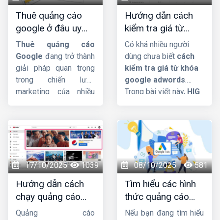
Google, các loại đối
Thuê quảng cáo
Hướng dẫn cách
sánh từ khóa và những
google ở đâu uy
kiểm tra giá từ
mẹo quan trọng để bạn
tín, hiệu quả, giá tốt
khóa google
tối ưu ngân sách hiệu
Thuê quảng cáo
Có khá nhiều người
?
adwords dễ đàng
quả.
Google
đang trở thành
dùng chưa biết
cách
giải pháp quan trọng
kiểm tra giá từ khóa
trong chiến lược
google adwords
.
marketing của nhiều
Trong bài viết này,
HIG
doanh nghiệp, nhờ khả
sẽ hướng dẫn chi
năng tiếp cận nhanh và
tiết cho các bạn. Mời
chính xác tệp khách
các bạn cùng theo dõi
hàng mục tiêu. Trong
nhá !
bài viết này,
Công ty
HIG
sẽ phân tích chi
17/10/2025
1039
08/10/2025
581
tiết hơn về dịch vụ này
Hướng dẫn cách
Tìm hiểu các hình
nhá.
chạy quảng cáo
thức quảng cáo
Youtube Ads hiệu
google ads hiện
Quảng cáo
Nếu bạn đang tìm hiểu