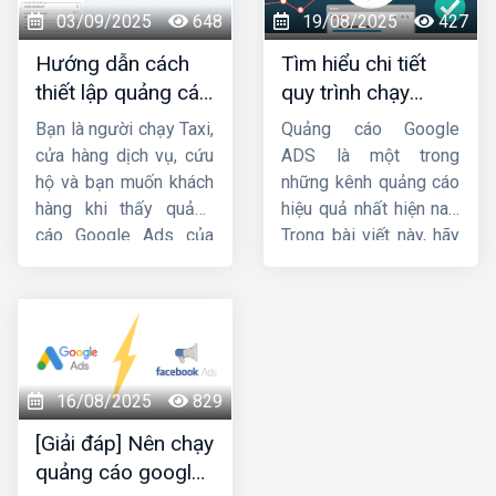
!
hiệu quả
. Mời các bạn
03/09/2025
648
19/08/2025
427
cùng theo dõi.
Hướng dẫn cách
Tìm hiểu chi tiết
thiết lập quảng cáo
quy trình chạy
cuộc gọi Google
quảng cáo google
Bạn là người chạy Taxi,
Quảng cáo Google
Ads chi tiết từ A-Z
ads
cửa hàng dịch vụ, cứu
ADS là một trong
hộ và bạn muốn khách
những kênh quảng cáo
hàng khi thấy quảng
hiệu quả nhất hiện nay.
cáo Google Ads của
Trong bài viết này, hãy
bạn thì sẽ bấm gọi trực
cùng
HIG
tìm hiểu chi
tiếp đến số điện
tiết về
quy trình chạy
thoại chứ không cần
quảng cáo google
truy cập Website. Vậy
ads
.
làm thế nào để tạo
chiến dịch cuộc gọi
16/08/2025
829
như này ? Bài viết dưới
[Giải đáp] Nên chạy
đây của
Công ty HIG
quảng cáo google
sẽ giúp bạn tạo chiến