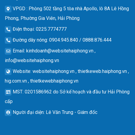
VPGD
: Phòng 502 tầng 5 tòa nhà Apollo, lô 8A Lê Hồng
Phong, Phường Gia Viên, Hải Phòng
Điện thoại
: 0225.7774777
Đường dây nóng
: 0904.945.840 / 0888.876.444
Email
:
kinhdoanh@websitehaiphong.vn
,
info@websitehaiphong.vn
Website
: websitehaiphong.vn , thietkeweb.haiphong.vn ,
hig.com.vn , thietkewebhaiphong.vn
MST
: 0201586962 do Sở kế hoạch và đầu tư Hải Phòng
cấp
Người đại diện
: Lê Văn Trung - Giám đốc