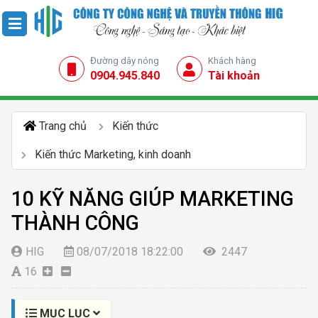
Đường dây nóng
Khách hàng
0904.945.840
Tài khoản
Trang chủ
Kiến thức
Kiến thức Marketing, kinh doanh
10 KỸ NĂNG GIÚP MARKETING
THÀNH CÔNG
HIG
08/07/2018 18:22:00
2447
16
MỤC LỤC