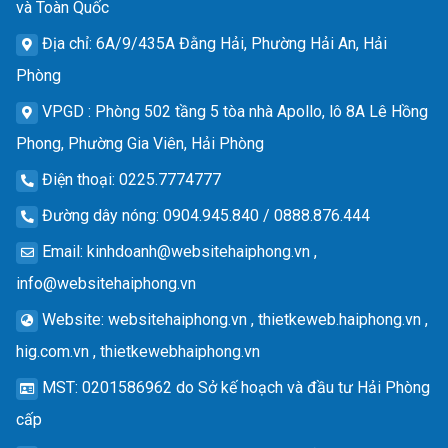
và Toàn Quốc
Địa chỉ
: 6A/9/435A Đằng Hải, Phường Hải An, Hải
Phòng
VPGD
: Phòng 502 tầng 5 tòa nhà Apollo, lô 8A Lê Hồng
Phong, Phường Gia Viên, Hải Phòng
Điện thoại
: 0225.7774777
Đường dây nóng
: 0904.945.840 / 0888.876.444
Email
:
kinhdoanh@websitehaiphong.vn
,
info@websitehaiphong.vn
Website
: websitehaiphong.vn , thietkeweb.haiphong.vn ,
hig.com.vn , thietkewebhaiphong.vn
MST
: 0201586962 do Sở kế hoạch và đầu tư Hải Phòng
cấp