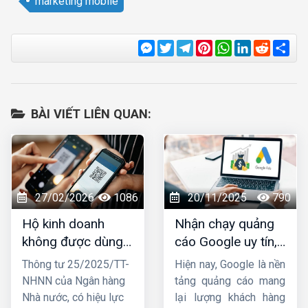
marketing mobile
Messenger
Twitter
Telegram
Pinterest
WhatsApp
LinkedIn
Reddit
Sha
BÀI VIẾT LIÊN QUAN:
27/02/2026
1086
20/11/2025
790
Hộ kinh doanh
Nhận chạy quảng
không được dùng
cáo Google uy tín,
tài khoản ngân
chuyên nghiệp,
Thông tư 25/2025/TT-
Hiện nay, Google là nền
hàng cá nhân để
hiệu quả TOP 1
NHNN của Ngân hàng
tảng quảng cáo mang
nhận tiền từ
Nhà nước, có hiệu lực
lại lượng khách hàng