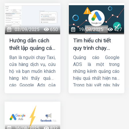
hướng dẫn cho bạn
các doanh nghiệp.
cách chạy quảng cáo
Trong bài viết này,
HIG
GDN trên
sẽ hướng dẫn cách
YouTube
hiệu quả nhé
chạy
quảng cáo GDN
!
hiệu quả
. Mời các bạn
03/09/2025
650
19/08/2025
427
cùng theo dõi.
Hướng dẫn cách
Tìm hiểu chi tiết
thiết lập quảng cáo
quy trình chạy
cuộc gọi Google
quảng cáo google
Bạn là người chạy Taxi,
Quảng cáo Google
Ads chi tiết từ A-Z
ads
cửa hàng dịch vụ, cứu
ADS là một trong
hộ và bạn muốn khách
những kênh quảng cáo
hàng khi thấy quảng
hiệu quả nhất hiện nay.
cáo Google Ads của
Trong bài viết này, hãy
bạn thì sẽ bấm gọi trực
cùng
HIG
tìm hiểu chi
tiếp đến số điện
tiết về
quy trình chạy
thoại chứ không cần
quảng cáo google
truy cập Website. Vậy
ads
.
làm thế nào để tạo
chiến dịch cuộc gọi
16/08/2025
832