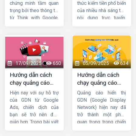
ngay sau đây nhé !
chứng minh tầm quan
thức kiếm tiền phổ biến
trọng bởi theo thông tin
của nhiều nhà sáng tạo
từ Think with Google,
nội dung trực tuyến.
76% người dùng ghé
Tuy nhiên, cách cài đặt
thăm cửa hàng trong
chạy quảng cáo
vòng 24h kể từ khi họ
Google Adsense
sao
tìm kiếm trên Google
cho hợp lý thì không
Maps. Vì vậy, nếu
phải ai cũng biết. Vì
muốn thu hút khách
thế, trong bài viết hôm
17/09/2025
650
05/09/2025
634
hàng, doanh nghiệp
nay
HIG
sẽ giới thiệu
Hướng dẫn cách
Hướng dẫn cách
không nên bỏ qua công
đến bạn cách đặt
chạy quảng cáo
chạy quảng cáo
cụ này. Hãy cùng
Công
quảng cáo Google
GDN trên YouTube
GDN hiệu quả, bứt
ty HIG
khám phá chi
Adsense trên Website
Hiện nay với sự hỗ trợ
Quảng cáo hiển thị
mới nhất
phá doanh thu
tiết về cách thiết lập
sao cho nhanh chóng
của GDN từ Google
GDN (Google Display
quảng cáo trên
và dễ dàng nhất!
Ads, chiến dịch của
Network) hiện nay đã
Google Maps
nhé.
bạn sẽ trở nên đơn
trở thành một phần
giản hơn. Trong bài viết
quan trọng trong chiến
này,
Công ty HIG
sẽ
lược Marketing của