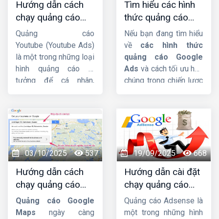
Hướng dẫn cách
Tìm hiểu các hình
nhá.
chạy quảng cáo
thức quảng cáo
Youtube Ads hiệu
google ads hiện
Quảng cáo
Nếu bạn đang tìm hiểu
quả từ chuyên gia
nay
Youtube (Youtube Ads)
về
các hình thức
là một trong những loại
quảng cáo Google
hình quảng cáo lý
Ads
và cách tối ưu hóa
tưởng để cá nhân,
chúng trong chiến lược
doanh nghiệp hướng
Digital Marketing, bài
đến mục tiêu xây dựng
viết này
Công ty HIG
phát triển thương hiệu,
sẽ giúp bạn có cái nhìn
quảng bá sản phẩm,
tổng quan và chi tiết
dịch vụ đến nhiều
nhất.
người dùng hơn. Trong
03/10/2025
537
19/09/2025
668
bài viết này,
Công ty
Hướng dẫn cách
Hướng dẫn cài đặt
HIG
sẽ hướng dẫn
chạy quảng cáo
chạy quảng cáo
cách chạy quảng cáo
google maps chi
google adsense
Youtubu Ads
chi tiết
Quảng cáo Google
Quảng cáo Adsense là
tiết từ A-Z
chi tiết từ A-Z
từ A-Z. Cùng đón xem
Maps
ngày càng
một trong những hình