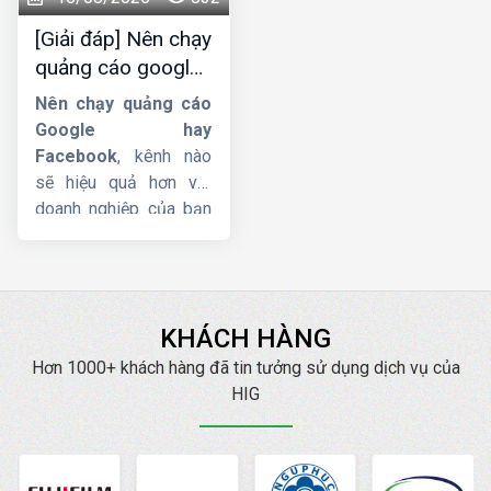
như này ? Bài viết dưới
[Giải đáp] Nên chạy
đây của
Công ty HIG
quảng cáo google
sẽ giúp bạn tạo chiến
hay facebook ?
dịch
quảng cáo cuộc
Nên chạy quảng cáo
gọi Google Ads
từ A-
Google hay
Z.
Facebook
, kênh nào
sẽ hiệu quả hơn với
doanh nghiệp của bạn
? Trong bài viết này,
Công ty HIG
sẽ so
sánh quảng cáo
Google và Facebook
KHÁCH HÀNG
cố gắng phân tích và
đưa ra cho bạn những
Hơn 1000+ khách hàng đã tin tưởng sử dụng dịch vụ của
gợi ý để áp dụng 2 loại
HIG
hình quảng cáo phổ
biến nhất này một cách
hiệu quả.