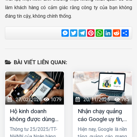
làm khách hàng có cảm giác rằng công ty của bạn không
đáng tín cậy, không chính thống.
Messenger
Twitter
Telegram
Pinterest
WhatsApp
LinkedIn
Reddit
Sha
BÀI VIẾT LIÊN QUAN:
27/02/2026
1079
20/11/2025
785
Hộ kinh doanh
Nhận chạy quảng
không được dùng
cáo Google uy tín,
tài khoản ngân
chuyên nghiệp,
Thông tư 25/2025/TT-
Hiện nay, Google là nền
hàng cá nhân để
hiệu quả TOP 1
NHNN của Ngân hàng
tảng quảng cáo mang