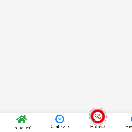
Chat Zalo
Hotline
Me
Trang chủ