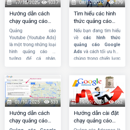
HIG
sẽ phân tích chi
17/10/2025
1037
08/10/2025
579
tiết hơn về dịch vụ này
Hướng dẫn cách
Tìm hiểu các hình
nhá.
chạy quảng cáo
thức quảng cáo
Youtube Ads hiệu
google ads hiện
Quảng cáo
Nếu bạn đang tìm hiểu
quả từ chuyên gia
nay
Youtube (Youtube Ads)
về
các hình thức
là một trong những loại
quảng cáo Google
hình quảng cáo lý
Ads
và cách tối ưu hóa
tưởng để cá nhân,
chúng trong chiến lược
doanh nghiệp hướng
Digital Marketing, bài
đến mục tiêu xây dựng
viết này
Công ty HIG
phát triển thương hiệu,
sẽ giúp bạn có cái nhìn
quảng bá sản phẩm,
tổng quan và chi tiết
dịch vụ đến nhiều
nhất.
người dùng hơn. Trong
03/10/2025
533
19/09/2025
662
bài viết này,
Công ty
Hướng dẫn cách
Hướng dẫn cài đặt
HIG
sẽ hướng dẫn
chạy quảng cáo
chạy quảng cáo
cách chạy quảng cáo
google maps chi
google adsense
Youtubu Ads
chi tiết