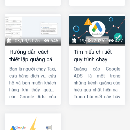
này,
Công ty HIG
sẽ
lược Marketing của
hướng dẫn cho bạn
các doanh nghiệp.
cách chạy quảng cáo
Trong bài viết này,
HIG
GDN trên
sẽ hướng dẫn cách
YouTube
hiệu quả nhé
chạy
quảng cáo GDN
!
hiệu quả
. Mời các bạn
03/09/2025
645
19/08/2025
427
cùng theo dõi.
Hướng dẫn cách
Tìm hiểu chi tiết
thiết lập quảng cáo
quy trình chạy
cuộc gọi Google
quảng cáo google
Bạn là người chạy Taxi,
Quảng cáo Google
Ads chi tiết từ A-Z
ads
cửa hàng dịch vụ, cứu
ADS là một trong
hộ và bạn muốn khách
những kênh quảng cáo
hàng khi thấy quảng
hiệu quả nhất hiện nay.
cáo Google Ads của
Trong bài viết này, hãy
bạn thì sẽ bấm gọi trực
cùng
HIG
tìm hiểu chi
tiếp đến số điện
tiết về
quy trình chạy
thoại chứ không cần
quảng cáo google
truy cập Website. Vậy
ads
.