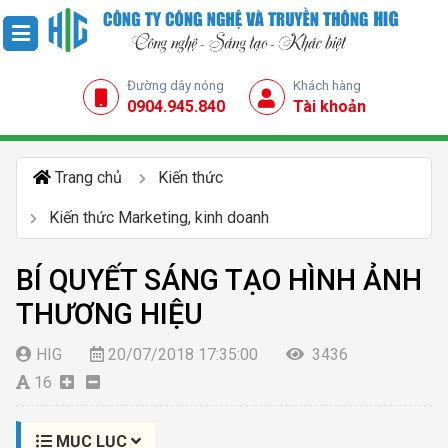
Đường dây nóng
Khách hàng
0904.945.840
Tài khoản
Trang chủ
Kiến thức
Kiến thức Marketing, kinh doanh
BÍ QUYẾT SÁNG TẠO HÌNH ẢNH
THƯƠNG HIỆU
HIG
20/07/2018 17:35:00
3436
16
MỤC LỤC