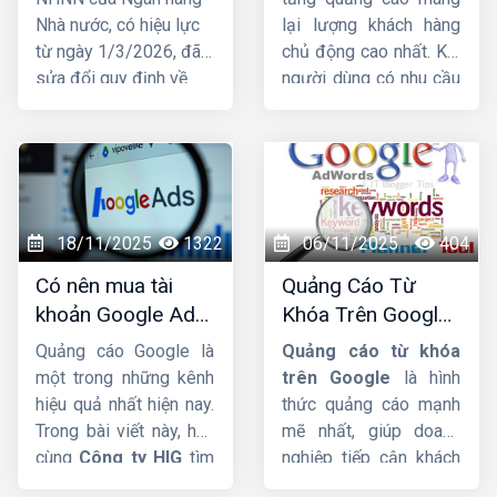
nhận tiền từ
Nhà nước, có hiệu lực
lại lượng khách hàng
01/03/2026
từ ngày 1/3/2026, đã
chủ động cao nhất. Khi
sửa đổi quy định về
người dùng có nhu cầu
việc mở và sử dụng tài
tìm kiếm sản phẩm, họ
khoản thanh toán, trong
lập tức lên Google để
đó liên quan trực tiếp
tìm thông tin. Đây chính
đến hộ kinh doanh.
là lý do ngày càng
Trước những thay đổi
nhiều doanh nghiệp tìm
này, nhiều hộ đặt câu
đến dịch vụ
nhận chạy
18/11/2025
1322
06/11/2025
404
hỏi liệu tài khoản ngân
quảng cáo Google
để
Có nên mua tài
Quảng Cáo Từ
hàng có bắt buộc phải
tăng doanh thu, tiếp
khoản Google Ads
Khóa Trên Google:
đứng tên đúng hộ kinh
cận khách hàng nhanh
hay không ?
Cơ Chế Đấu Giá và
doanh hay không và
và vượt qua đối thủ.
Quảng cáo Google là
Quảng cáo từ khóa
Bí Quyết Tối Ưu
nhóm hộ kinh doanh
một trong những kênh
trên Google
là hình
nào phải mở tài khoản
hiệu quả nhất hiện nay.
thức quảng cáo mạnh
riêng để phục vụ hoạt
Trong bài viết này, hãy
mẽ nhất, giúp doanh
động sản xuất, kinh
cùng
Công ty HIG
tìm
nghiệp tiếp cận khách
doanh.
hiểu về vấn đề có nên
hàng ngay tại khoảnh