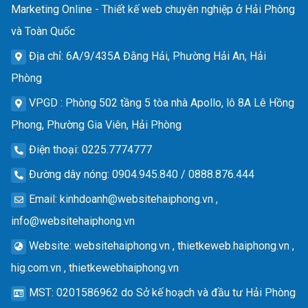
Marketing Online - Thiết kế web chuyên nghiệp ở Hải Phòng
và Toàn Quốc
Địa chỉ
: 6A/9/435A Đằng Hải, Phường Hải An, Hải
Phòng
VPGD
: Phòng 502 tầng 5 tòa nhà Apollo, lô 8A Lê Hồng
Phong, Phường Gia Viên, Hải Phòng
Điện thoại
: 0225.7774777
Đường dây nóng
: 0904.945.840 / 0888.876.444
Email
:
kinhdoanh@websitehaiphong.vn
,
info@websitehaiphong.vn
Website
: websitehaiphong.vn , thietkeweb.haiphong.vn ,
hig.com.vn , thietkewebhaiphong.vn
MST
: 0201586962 do Sở kế hoạch và đầu tư Hải Phòng