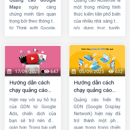
Quảng cáo Google
Quảng cáo Adsense là
tiết từ A-Z
chi tiết từ A-Z
từ A-Z. Cùng đón xem
Maps
ngày càng
một trong những hình
ngay sau đây nhé !
chứng minh tầm quan
thức kiếm tiền phổ biến
trọng bởi theo thông tin
của nhiều nhà sáng tạo
từ Think with Google,
nội dung trực tuyến.
76% người dùng ghé
Tuy nhiên, cách cài đặt
thăm cửa hàng trong
chạy quảng cáo
vòng 24h kể từ khi họ
Google Adsense
sao
tìm kiếm trên Google
cho hợp lý thì không
Maps. Vì vậy, nếu
phải ai cũng biết. Vì
muốn thu hút khách
thế, trong bài viết hôm
17/09/2025
647
05/09/2025
632
hàng, doanh nghiệp
nay
HIG
sẽ giới thiệu
Hướng dẫn cách
Hướng dẫn cách
không nên bỏ qua công
đến bạn cách đặt
chạy quảng cáo
chạy quảng cáo
cụ này. Hãy cùng
Công
quảng cáo Google
GDN trên YouTube
GDN hiệu quả, bứt
ty HIG
khám phá chi
Adsense trên Website
Hiện nay với sự hỗ trợ
Quảng cáo hiển thị
mới nhất
phá doanh thu
tiết về cách thiết lập
sao cho nhanh chóng
của GDN từ Google
GDN (Google Display
quảng cáo trên
và dễ dàng nhất!
Ads, chiến dịch của
Network) hiện nay đã
Google Maps
nhé.
bạn sẽ trở nên đơn
trở thành một phần
giản hơn. Trong bài viết
quan trọng trong chiến