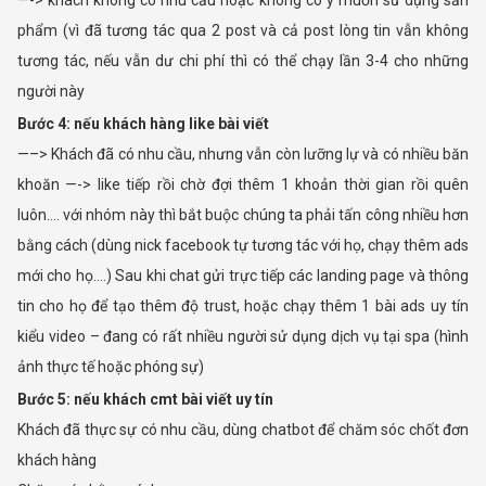
—-> khách không có nhu cầu hoặc không có ý muốn sử dụng sản
phẩm (vì đã tương tác qua 2 post và cả post lòng tin vẫn không
tương tác, nếu vẫn dư chi phí thì có thể chạy lần 3-4 cho những
người này
Bước 4: nếu khách hàng like bài viết
—–> Khách đã có nhu cầu, nhưng vẫn còn lưỡng lự và có nhiều băn
khoăn —-> like tiếp rồi chờ đợi thêm 1 khoản thời gian rồi quên
luôn…. với nhóm này thì bắt buộc chúng ta phải tấn công nhiều hơn
bằng cách (dùng nick facebook tự tương tác với họ, chạy thêm ads
mới cho họ….) Sau khi chat gửi trực tiếp các landing page và thông
tin cho họ để tạo thêm độ trust, hoặc chạy thêm 1 bài ads uy tín
kiểu video – đang có rất nhiều người sử dụng dịch vụ tại spa (hình
ảnh thực tế hoặc phóng sự)
Bước 5: nếu khách cmt bài viết uy tín
Khách đã thực sự có nhu cầu, dùng chatbot để chăm sóc chốt đơn
khách hàng