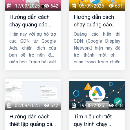
muốn thu hút khách
thế, trong bài viết hôm
17/09/2025
642
05/09/2025
631
hàng, doanh nghiệp
nay
HIG
sẽ giới thiệu
Hướng dẫn cách
Hướng dẫn cách
không nên bỏ qua công
đến bạn cách đặt
chạy quảng cáo
chạy quảng cáo
cụ này. Hãy cùng
Công
quảng cáo Google
GDN trên YouTube
GDN hiệu quả, bứt
ty HIG
khám phá chi
Adsense trên Website
Hiện nay với sự hỗ trợ
Quảng cáo hiển thị
mới nhất
phá doanh thu
tiết về cách thiết lập
sao cho nhanh chóng
của GDN từ Google
GDN (Google Display
quảng cáo trên
và dễ dàng nhất!
Ads, chiến dịch của
Network) hiện nay đã
Google Maps
nhé.
bạn sẽ trở nên đơn
trở thành một phần
giản hơn. Trong bài viết
quan trọng trong chiến
này,
Công ty HIG
sẽ
lược Marketing của
hướng dẫn cho bạn
các doanh nghiệp.
cách chạy quảng cáo
Trong bài viết này,
HIG
GDN trên
sẽ hướng dẫn cách
YouTube
hiệu quả nhé
chạy
quảng cáo GDN
!
hiệu quả
. Mời các bạn
03/09/2025
642
19/08/2025
418
cùng theo dõi.
Hướng dẫn cách
Tìm hiểu chi tiết
thiết lập quảng cáo
quy trình chạy