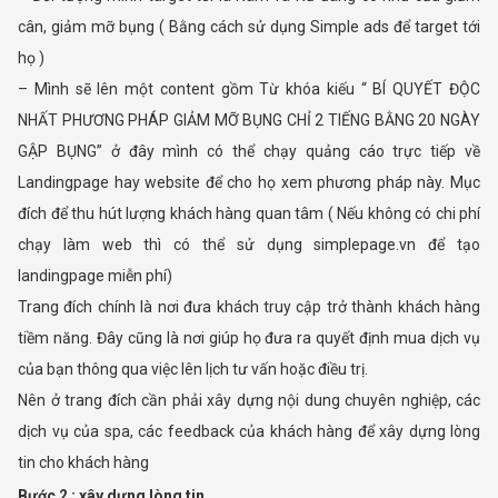
cân, giảm mỡ bụng ( Bằng cách sử dụng Simple ads để target tới
họ )
– Mình sẽ lên một content gồm Từ khóa kiếu “ BÍ QUYẾT ĐỘC
NHẤT PHƯƠNG PHÁP GIẢM MỠ BỤNG CHỈ 2 TIẾNG BẰNG 20 NGÀY
GẬP BỤNG” ở đây mình có thể chạy quảng cáo trực tiếp về
Landingpage hay website để cho họ xem phương pháp này. Mục
đích để thu hút lượng khách hàng quan tâm ( Nếu không có chi phí
chạy làm web thì có thể sử dụng simplepage.vn để tạo
landingpage miễn phí)
Trang đích chính là nơi đưa khách truy cập trở thành khách hàng
tiềm năng. Đây cũng là nơi giúp họ đưa ra quyết định mua dịch vụ
của bạn thông qua việc lên lịch tư vấn hoặc điều trị.
Nên ở trang đích cần phải xây dựng nội dung chuyên nghiệp, các
dịch vụ của spa, các feedback của khách hàng để xây dựng lòng
tin cho khách hàng
Bước 2 : xây dựng lòng tin