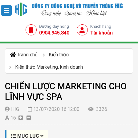
Đường dây nóng
Khách hàng
0904.945.840
Tài khoản
Trang chủ
Kiến thức
Kiến thức Marketing, kinh doanh
CHIẾN LƯỢC MARKETING CHO
LĨNH VỰC SPA
HIG
13/07/2020 16:12:00
3326
16
MỤC LỤC