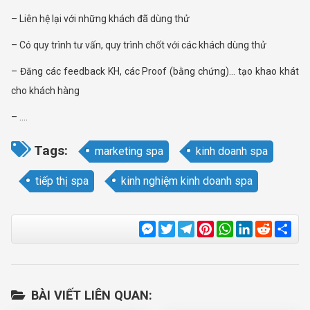
– Liên hệ lại với những khách đã dùng thử
– Có quy trình tư vấn, quy trình chốt với các khách dùng thử
– Đăng các feedback KH, các Proof (bằng chứng)… tạo khao khát
cho khách hàng
– ….
Tags:
marketing spa
kinh doanh spa
tiếp thị spa
kinh nghiệm kinh doanh spa
Messenger
Twitter
Telegram
Pinterest
WhatsApp
LinkedIn
Reddit
Sha
BÀI VIẾT LIÊN QUAN: