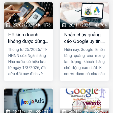
27/02/2026
1076
20/11/2025
784
Hộ kinh doanh
Nhận chạy quảng
không được dùng
cáo Google uy tín,
tài khoản ngân
chuyên nghiệp,
Thông tư 25/2025/TT-
Hiện nay, Google là nền
hàng cá nhân để
hiệu quả TOP 1
NHNN của Ngân hàng
tảng quảng cáo mang
nhận tiền từ
Nhà nước, có hiệu lực
lại lượng khách hàng
01/03/2026
từ ngày 1/3/2026, đã
chủ động cao nhất. Khi
sửa đổi quy định về
người dùng có nhu cầu
việc mở và sử dụng tài
tìm kiếm sản phẩm, họ
khoản thanh toán, trong
lập tức lên Google để
đó liên quan trực tiếp
tìm thông tin. Đây chính
đến hộ kinh doanh.
là lý do ngày càng
Trước những thay đổi
nhiều doanh nghiệp tìm
này, nhiều hộ đặt câu
đến dịch vụ
nhận chạy
18/11/2025
1314
06/11/2025
399