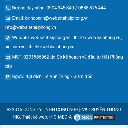
Đường dây nóng
: 0904.945.840 / 0888.876.444
Email
:
kinhdoanh@websitehaiphong.vn
,
info@websitehaiphong.vn
Website
: websitehaiphong.vn , thietkeweb.haiphong.vn ,
hig.com.vn , thietkewebhaiphong.vn
MST
: 0201586962 do Sở kế hoạch và đầu tư Hải Phòng
cấp
Người đại diện
: Lê Văn Trung - Giám đốc
© 2015
CÔNG TY TNHH CÔNG NGHỆ VÀ TRUYỀN THÔNG
HIG.
Thiết kế web
:
HIG MEDIA