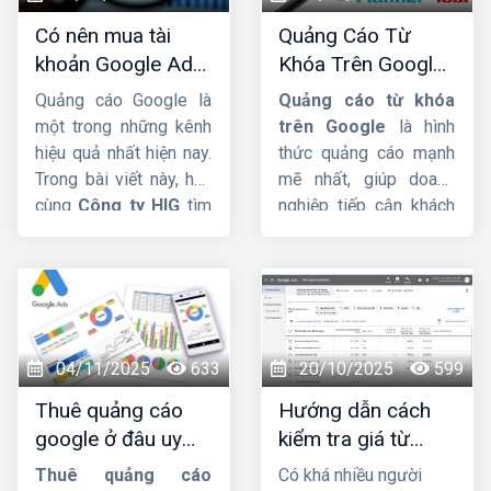
hỏi liệu tài khoản ngân
quảng cáo Google
để
Có nên mua tài
Quảng Cáo Từ
hàng có bắt buộc phải
tăng doanh thu, tiếp
khoản Google Ads
Khóa Trên Google:
đứng tên đúng hộ kinh
cận khách hàng nhanh
hay không ?
Cơ Chế Đấu Giá và
doanh hay không và
và vượt qua đối thủ.
Quảng cáo Google là
Quảng cáo từ khóa
Bí Quyết Tối Ưu
nhóm hộ kinh doanh
một trong những kênh
trên Google
là hình
nào phải mở tài khoản
hiệu quả nhất hiện nay.
thức quảng cáo mạnh
riêng để phục vụ hoạt
Trong bài viết này, hãy
mẽ nhất, giúp doanh
động sản xuất, kinh
cùng
Công ty HIG
tìm
nghiệp tiếp cận khách
doanh.
hiểu về vấn đề có nên
hàng ngay tại khoảnh
mua tài khoản
khắc họ thể hiện nhu
Google Ads
hay
cầu rõ ràng nhất. Bài
không nhá. Mời các
viết này
HIG
sẽ đi sâu
bạn cùng theo dõi.
vào định nghĩa, cơ chế
đấu giá phức tạp của
04/11/2025
633
20/10/2025
599
Google, các loại đối
Thuê quảng cáo
Hướng dẫn cách
sánh từ khóa và những
google ở đâu uy
kiểm tra giá từ
mẹo quan trọng để bạn
tín, hiệu quả, giá tốt
khóa google
tối ưu ngân sách hiệu
Thuê quảng cáo
Có khá nhiều người