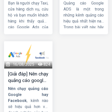
cuộc gọi Google
quảng cáo google
Bạn là người chạy Taxi,
Quảng cáo Google
Ads chi tiết từ A-Z
ads
cửa hàng dịch vụ, cứu
ADS là một trong
hộ và bạn muốn khách
những kênh quảng cáo
hàng khi thấy quảng
hiệu quả nhất hiện nay.
cáo Google Ads của
Trong bài viết này, hãy
bạn thì sẽ bấm gọi trực
cùng
HIG
tìm hiểu chi
tiếp đến số điện
tiết về
quy trình chạy
thoại chứ không cần
quảng cáo google
truy cập Website. Vậy
ads
.
làm thế nào để tạo
chiến dịch cuộc gọi
16/08/2025
824
như này ? Bài viết dưới
[Giải đáp] Nên chạy
đây của
Công ty HIG
quảng cáo google
sẽ giúp bạn tạo chiến
hay facebook ?
dịch
quảng cáo cuộc
Nên chạy quảng cáo
gọi Google Ads
từ A-
Google hay
Z.
Facebook
, kênh nào
sẽ hiệu quả hơn với