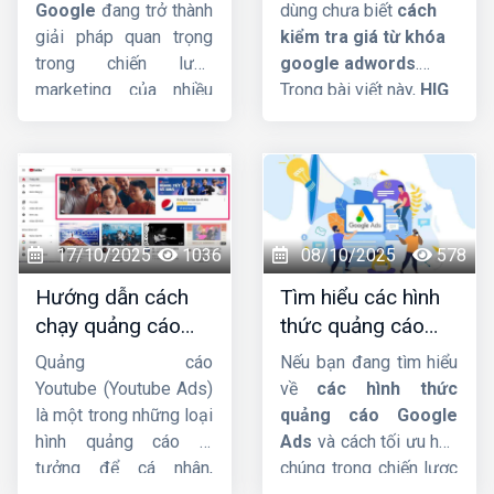
?
adwords dễ đàng
quả.
Google
đang trở thành
dùng chưa biết
cách
giải pháp quan trọng
kiểm tra giá từ khóa
trong chiến lược
google adwords
.
marketing của nhiều
Trong bài viết này,
HIG
doanh nghiệp, nhờ khả
sẽ hướng dẫn chi
năng tiếp cận nhanh và
tiết cho các bạn. Mời
chính xác tệp khách
các bạn cùng theo dõi
hàng mục tiêu. Trong
nhá !
bài viết này,
Công ty
HIG
sẽ phân tích chi
17/10/2025
1036
08/10/2025
578
tiết hơn về dịch vụ này
Hướng dẫn cách
Tìm hiểu các hình
nhá.
chạy quảng cáo
thức quảng cáo
Youtube Ads hiệu
google ads hiện
Quảng cáo
Nếu bạn đang tìm hiểu
quả từ chuyên gia
nay
Youtube (Youtube Ads)
về
các hình thức
là một trong những loại
quảng cáo Google
hình quảng cáo lý
Ads
và cách tối ưu hóa
tưởng để cá nhân,
chúng trong chiến lược