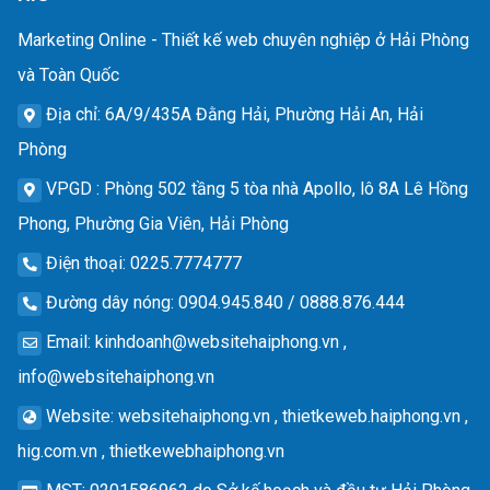
Marketing Online - Thiết kế web chuyên nghiệp ở Hải Phòng
và Toàn Quốc
Địa chỉ
: 6A/9/435A Đằng Hải, Phường Hải An, Hải
Phòng
VPGD
: Phòng 502 tầng 5 tòa nhà Apollo, lô 8A Lê Hồng
Phong, Phường Gia Viên, Hải Phòng
Điện thoại
: 0225.7774777
Đường dây nóng
: 0904.945.840 / 0888.876.444
Email
:
kinhdoanh@websitehaiphong.vn
,
info@websitehaiphong.vn
Website
: websitehaiphong.vn , thietkeweb.haiphong.vn ,
hig.com.vn , thietkewebhaiphong.vn