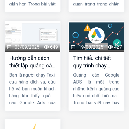
giản hơn. Trong bài viết
quan trọng trong chiến
này,
Công ty HIG
sẽ
lược Marketing của
hướng dẫn cho bạn
các doanh nghiệp.
cách chạy quảng cáo
Trong bài viết này,
HIG
GDN trên
sẽ hướng dẫn cách
YouTube
hiệu quả nhé
chạy
quảng cáo GDN
!
hiệu quả
. Mời các bạn
03/09/2025
649
19/08/2025
427
cùng theo dõi.
Hướng dẫn cách
Tìm hiểu chi tiết
thiết lập quảng cáo
quy trình chạy
cuộc gọi Google
quảng cáo google
Bạn là người chạy Taxi,
Quảng cáo Google
Ads chi tiết từ A-Z
ads
cửa hàng dịch vụ, cứu
ADS là một trong
hộ và bạn muốn khách
những kênh quảng cáo
hàng khi thấy quảng
hiệu quả nhất hiện nay.
cáo Google Ads của
Trong bài viết này, hãy
bạn thì sẽ bấm gọi trực
cùng
HIG
tìm hiểu chi
tiếp đến số điện
tiết về
quy trình chạy
thoại chứ không cần
quảng cáo google