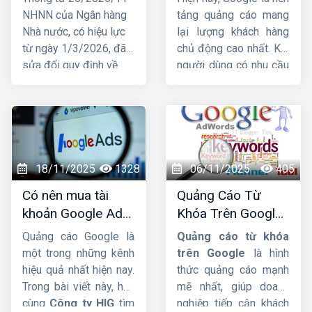
hàng cá nhân để
hiệu quả TOP 1
NHNN của Ngân hàng
tảng quảng cáo mang
nhận tiền từ
Nhà nước, có hiệu lực
lại lượng khách hàng
01/03/2026
từ ngày 1/3/2026, đã
chủ động cao nhất. Khi
sửa đổi quy định về
người dùng có nhu cầu
việc mở và sử dụng tài
tìm kiếm sản phẩm, họ
khoản thanh toán, trong
lập tức lên Google để
đó liên quan trực tiếp
tìm thông tin. Đây chính
đến hộ kinh doanh.
là lý do ngày càng
Trước những thay đổi
nhiều doanh nghiệp tìm
này, nhiều hộ đặt câu
đến dịch vụ
nhận chạy
18/11/2025
1328
06/11/2025
405
hỏi liệu tài khoản ngân
quảng cáo Google
để
Có nên mua tài
Quảng Cáo Từ
hàng có bắt buộc phải
tăng doanh thu, tiếp
khoản Google Ads
Khóa Trên Google:
đứng tên đúng hộ kinh
cận khách hàng nhanh
hay không ?
Cơ Chế Đấu Giá và
doanh hay không và
và vượt qua đối thủ.
Quảng cáo Google là
Quảng cáo từ khóa
Bí Quyết Tối Ưu
nhóm hộ kinh doanh
một trong những kênh
trên Google
là hình
nào phải mở tài khoản
hiệu quả nhất hiện nay.
thức quảng cáo mạnh
riêng để phục vụ hoạt
Trong bài viết này, hãy
mẽ nhất, giúp doanh
động sản xuất, kinh
cùng
Công ty HIG
tìm
nghiệp tiếp cận khách