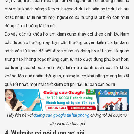
Một ví dụ trực quan: Nếu bạn làm về ngành du lịch đương nhiên là
mỗi mùa khách hàng sẽ có xu hướng đi du lịch biển hoặc du lịch núi
khác nhau. Mùa hè thì mọi người có xu hướng là đi biển còn mua
đông có xu hướng là lên núi.
Do vậy các từ khóa họ tìm kiếm cũng thay đổi theo định kỳ. Nắm
bắt được xu hướng này, bạn cần thường xuyên kiểm tra lại danh
sách các từ khóa để biết được mình có đang bỏ sót cụm từ quan
trọng nào không hoặc những cụm từ nào được dùng phổ biến hơn,
có lượng search cao hơn. Việc kiểm tra danh sách các từ khóa
không tốn quá nhiều thời gian, nhưng lại có khả năng mang lại kết
quả tốt nhất, một mặt tiết kiệm chi phí đầu tư bạn cần bỏ ra.
Hãy liên hệ với
quang cao google tai hai phong
chúng tôi để được tư
vấn và nhận báo giá
4. Website có nội dung sơ sài