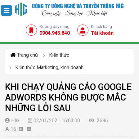
Đường dây nóng
Khách hàng
0904.945.840
Tài khoản
Trang chủ
Kiến thức
Kiến thức Marketing, kinh doanh
KHI CHẠY QUẢNG CÁO GOOGLE
ADWORDS KHÔNG ĐƯỢC MẮC
NHỮNG LỖI SAU
HIG
02/01/2021 16:03:00
2686
16