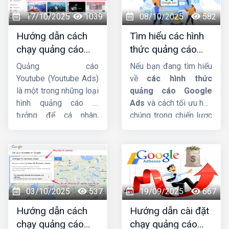
bài viết này,
Công ty
HIG
sẽ phân tích chi
17/10/2025
1039
08/10/2025
582
tiết hơn về dịch vụ này
Hướng dẫn cách
Tìm hiểu các hình
nhá.
chạy quảng cáo
thức quảng cáo
Youtube Ads hiệu
google ads hiện
Quảng cáo
Nếu bạn đang tìm hiểu
quả từ chuyên gia
nay
Youtube (Youtube Ads)
về
các hình thức
là một trong những loại
quảng cáo Google
hình quảng cáo lý
Ads
và cách tối ưu hóa
tưởng để cá nhân,
chúng trong chiến lược
doanh nghiệp hướng
Digital Marketing, bài
đến mục tiêu xây dựng
viết này
Công ty HIG
phát triển thương hiệu,
sẽ giúp bạn có cái nhìn
quảng bá sản phẩm,
tổng quan và chi tiết
dịch vụ đến nhiều
nhất.
người dùng hơn. Trong
03/10/2025
537
19/09/2025
667
bài viết này,
Công ty
Hướng dẫn cách
Hướng dẫn cài đặt
HIG
sẽ hướng dẫn
chạy quảng cáo
chạy quảng cáo
cách chạy quảng cáo