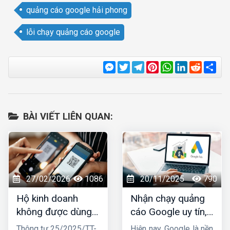
quảng cáo google hải phong
lỗi chạy quảng cáo google
Messenger
Twitter
Telegram
Pinterest
WhatsApp
LinkedIn
Reddit
Sha
BÀI VIẾT LIÊN QUAN:
27/02/2026
1086
20/11/2025
790
Hộ kinh doanh
Nhận chạy quảng
không được dùng
cáo Google uy tín,
tài khoản ngân
chuyên nghiệp,
Thông tư 25/2025/TT-
Hiện nay, Google là nền