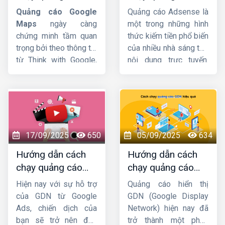
google maps chi
google adsense
Youtubu Ads
chi tiết
Quảng cáo Google
Quảng cáo Adsense là
tiết từ A-Z
chi tiết từ A-Z
từ A-Z. Cùng đón xem
Maps
ngày càng
một trong những hình
ngay sau đây nhé !
chứng minh tầm quan
thức kiếm tiền phổ biến
trọng bởi theo thông tin
của nhiều nhà sáng tạo
từ Think with Google,
nội dung trực tuyến.
76% người dùng ghé
Tuy nhiên, cách cài đặt
thăm cửa hàng trong
chạy quảng cáo
vòng 24h kể từ khi họ
Google Adsense
sao
tìm kiếm trên Google
cho hợp lý thì không
Maps. Vì vậy, nếu
phải ai cũng biết. Vì
muốn thu hút khách
thế, trong bài viết hôm
17/09/2025
650
05/09/2025
634
hàng, doanh nghiệp
nay
HIG
sẽ giới thiệu
Hướng dẫn cách
Hướng dẫn cách
không nên bỏ qua công
đến bạn cách đặt
chạy quảng cáo
chạy quảng cáo
cụ này. Hãy cùng
Công
quảng cáo Google
GDN trên YouTube
GDN hiệu quả, bứt
ty HIG
khám phá chi
Adsense trên Website
Hiện nay với sự hỗ trợ
Quảng cáo hiển thị
mới nhất
phá doanh thu
tiết về cách thiết lập
sao cho nhanh chóng
của GDN từ Google
GDN (Google Display
quảng cáo trên
và dễ dàng nhất!
Ads, chiến dịch của
Network) hiện nay đã
Google Maps
nhé.
bạn sẽ trở nên đơn
trở thành một phần