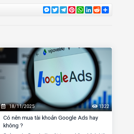
Messenger
Twitter
Telegram
Pinterest
WhatsApp
LinkedIn
Reddit
Share
18/11/2025
1322
Có nên mua tài khoản Google Ads hay
không ?