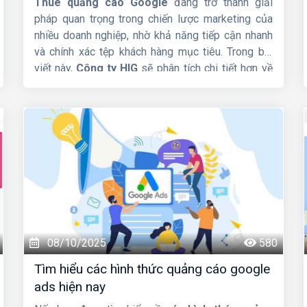
Thuê quảng cáo Google
đang trở thành giải
pháp quan trọng trong chiến lược marketing của
nhiều doanh nghiệp, nhờ khả năng tiếp cận nhanh
và chính xác tệp khách hàng mục tiêu. Trong bài
viết này,
Công ty HIG
sẽ phân tích chi tiết hơn về
dịch vụ này nhá.
08/10/2025
580
Tìm hiểu các hình thức quảng cáo google
ads hiện nay