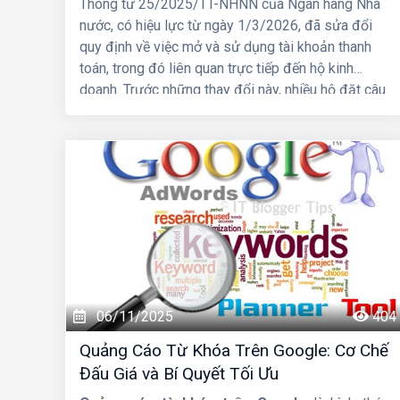
Thông tư 25/2025/TT-NHNN của Ngân hàng Nhà
nước, có hiệu lực từ ngày 1/3/2026, đã sửa đổi
quy định về việc mở và sử dụng tài khoản thanh
toán, trong đó liên quan trực tiếp đến hộ kinh
doanh. Trước những thay đổi này, nhiều hộ đặt câu
hỏi liệu tài khoản ngân hàng có bắt buộc phải
đứng tên đúng hộ kinh doanh hay không và nhóm
hộ kinh doanh nào phải mở tài khoản riêng để
phục vụ hoạt động sản xuất, kinh doanh.
06/11/2025
404
Quảng Cáo Từ Khóa Trên Google: Cơ Chế
Đấu Giá và Bí Quyết Tối Ưu