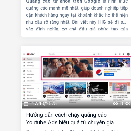
Quảng cáo từ khóa trên Google
là hình thức
quảng cáo mạnh mẽ nhất, giúp doanh nghiệp tiếp
cận khách hàng ngay tại khoảnh khắc họ thể hiện
nhu cầu rõ ràng nhất. Bài viết này
HIG
sẽ đi sâu
vào định nghĩa, cơ chế đấu giá phức tạp của
Google, các loại đối sánh từ khóa và những mẹo
quan trọng để bạn tối ưu ngân sách hiệu quả.
17/10/2025
1038
Hướng dẫn cách chạy quảng cáo
Youtube Ads hiệu quả từ chuyên gia