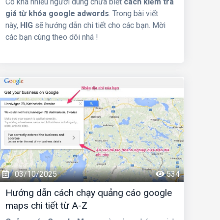
Có khá nhiều người dùng chưa biết
cách kiểm tra
giá từ khóa google adwords
. Trong bài viết
này,
HIG
sẽ hướng dẫn chi tiết cho các bạn. Mời
các bạn cùng theo dõi nhá !
03/10/2025
534
Hướng dẫn cách chạy quảng cáo google
maps chi tiết từ A-Z