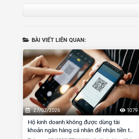
BÀI VIẾT LIÊN QUAN:
27/02/2026
1079
Hộ kinh doanh không được dùng tài
khoản ngân hàng cá nhân để nhận tiền từ
01/03/2026