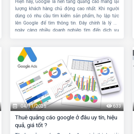
Hiện nay, Google là nền tảng quảng cáo mang lại
lượng khách hàng chủ động cao nhất. Khi người
dùng có nhu cầu tìm kiếm sản phẩm, họ lập tức
lên Google để tìm thông tin. Đây chính là lý do
ngày càng nhiều doanh nghiệp tìm đến dịch vụ
nhận chạy quảng cáo Google
để tăng doanh thu,
tiếp cận khách hàng nhanh và vượt qua đối thủ.
04/11/2025
633
Thuê quảng cáo google ở đâu uy tín, hiệu
quả, giá tốt ?