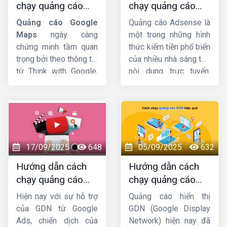
chạy quảng cáo
chạy quảng cáo
cách chạy quảng cáo
google maps chi
google adsense
Youtubu Ads
chi tiết
Quảng cáo Google
Quảng cáo Adsense là
tiết từ A-Z
chi tiết từ A-Z
từ A-Z. Cùng đón xem
Maps
ngày càng
một trong những hình
ngay sau đây nhé !
chứng minh tầm quan
thức kiếm tiền phổ biến
trọng bởi theo thông tin
của nhiều nhà sáng tạo
từ Think with Google,
nội dung trực tuyến.
76% người dùng ghé
Tuy nhiên, cách cài đặt
thăm cửa hàng trong
chạy quảng cáo
vòng 24h kể từ khi họ
Google Adsense
sao
tìm kiếm trên Google
cho hợp lý thì không
Maps. Vì vậy, nếu
phải ai cũng biết. Vì
muốn thu hút khách
thế, trong bài viết hôm
17/09/2025
648
05/09/2025
632
hàng, doanh nghiệp
nay
HIG
sẽ giới thiệu
Hướng dẫn cách
Hướng dẫn cách
không nên bỏ qua công
đến bạn cách đặt
chạy quảng cáo
chạy quảng cáo
cụ này. Hãy cùng
Công
quảng cáo Google
GDN trên YouTube
GDN hiệu quả, bứt
ty HIG
khám phá chi
Adsense trên Website
Hiện nay với sự hỗ trợ
Quảng cáo hiển thị
mới nhất
phá doanh thu
tiết về cách thiết lập
sao cho nhanh chóng
của GDN từ Google
GDN (Google Display
quảng cáo trên
và dễ dàng nhất!
Ads, chiến dịch của
Network) hiện nay đã