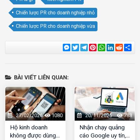
Chiến lược PR cho doanh nghiệp nhỏ
Chiến lược PR cho doanh nghiệp vừa
Messenger
Twitter
Telegram
Pinterest
WhatsApp
LinkedIn
Reddit
Sha
BÀI VIẾT LIÊN QUAN:
27/02/2026
1080
20/11/2025
788
Hộ kinh doanh
Nhận chạy quảng
không được dùng
cáo Google uy tín,