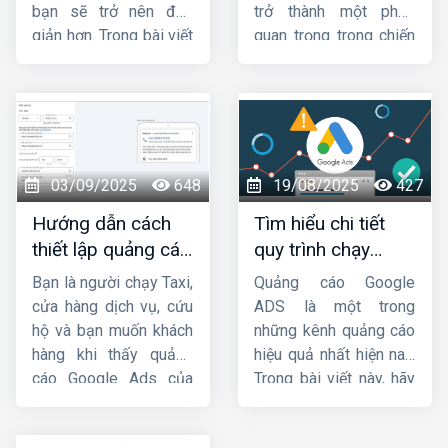
Google Maps
nhé.
bạn sẽ trở nên đơn
trở thành một phần
giản hơn. Trong bài viết
quan trọng trong chiến
này,
Công ty HIG
sẽ
lược Marketing của
hướng dẫn cho bạn
các doanh nghiệp.
cách chạy quảng cáo
Trong bài viết này,
HIG
GDN trên
sẽ hướng dẫn cách
YouTube
hiệu quả nhé
chạy
quảng cáo GDN
!
hiệu quả
. Mời các bạn
03/09/2025
648
19/08/2025
427
cùng theo dõi.
Hướng dẫn cách
Tìm hiểu chi tiết
thiết lập quảng cáo
quy trình chạy
cuộc gọi Google
quảng cáo google
Bạn là người chạy Taxi,
Quảng cáo Google
Ads chi tiết từ A-Z
ads
cửa hàng dịch vụ, cứu
ADS là một trong
hộ và bạn muốn khách
những kênh quảng cáo
hàng khi thấy quảng
hiệu quả nhất hiện nay.
cáo Google Ads của
Trong bài viết này, hãy
bạn thì sẽ bấm gọi trực
cùng
HIG
tìm hiểu chi
tiếp đến số điện
tiết về
quy trình chạy