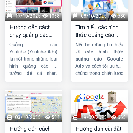
bài viết này,
Công ty
HIG
sẽ phân tích chi
17/10/2025
1038
08/10/2025
580
tiết hơn về dịch vụ này
Hướng dẫn cách
Tìm hiểu các hình
nhá.
chạy quảng cáo
thức quảng cáo
Youtube Ads hiệu
google ads hiện
Quảng cáo
Nếu bạn đang tìm hiểu
quả từ chuyên gia
nay
Youtube (Youtube Ads)
về
các hình thức
là một trong những loại
quảng cáo Google
hình quảng cáo lý
Ads
và cách tối ưu hóa
tưởng để cá nhân,
chúng trong chiến lược
doanh nghiệp hướng
Digital Marketing, bài
đến mục tiêu xây dựng
viết này
Công ty HIG
phát triển thương hiệu,
sẽ giúp bạn có cái nhìn
quảng bá sản phẩm,
tổng quan và chi tiết
dịch vụ đến nhiều
nhất.
người dùng hơn. Trong
03/10/2025
534
19/09/2025
665
bài viết này,
Công ty
Hướng dẫn cách
Hướng dẫn cài đặt
HIG
sẽ hướng dẫn