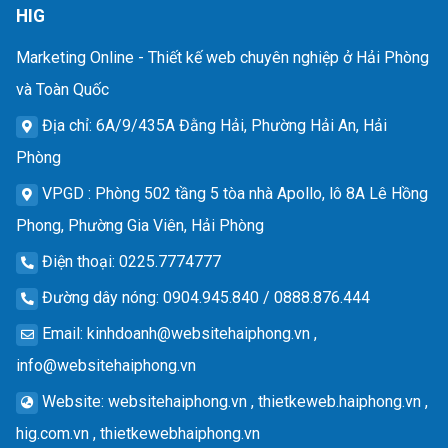
HIG
Marketing Online - Thiết kế web chuyên nghiệp ở Hải Phòng
và Toàn Quốc
Địa chỉ
: 6A/9/435A Đằng Hải, Phường Hải An, Hải
Phòng
VPGD
: Phòng 502 tầng 5 tòa nhà Apollo, lô 8A Lê Hồng
Phong, Phường Gia Viên, Hải Phòng
Điện thoại
: 0225.7774777
Đường dây nóng
: 0904.945.840 / 0888.876.444
Email
:
kinhdoanh@websitehaiphong.vn
,
info@websitehaiphong.vn
Website
: websitehaiphong.vn , thietkeweb.haiphong.vn ,
hig.com.vn , thietkewebhaiphong.vn