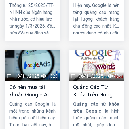
tài khoản ngân
chuyên nghiệp,
Thông tư 25/2025/TT-
Hiện nay, Google là nền
hàng cá nhân để
hiệu quả TOP 1
NHNN của Ngân hàng
tảng quảng cáo mang
nhận tiền từ
Nhà nước, có hiệu lực
lại lượng khách hàng
01/03/2026
từ ngày 1/3/2026, đã
chủ động cao nhất. Khi
sửa đổi quy định về
người dùng có nhu cầu
việc mở và sử dụng tài
tìm kiếm sản phẩm, họ
khoản thanh toán, trong
lập tức lên Google để
đó liên quan trực tiếp
tìm thông tin. Đây chính
đến hộ kinh doanh.
là lý do ngày càng
Trước những thay đổi
nhiều doanh nghiệp tìm
này, nhiều hộ đặt câu
đến dịch vụ
nhận chạy
18/11/2025
1323
06/11/2025
404
hỏi liệu tài khoản ngân
quảng cáo Google
để
Có nên mua tài
Quảng Cáo Từ
hàng có bắt buộc phải
tăng doanh thu, tiếp
khoản Google Ads
Khóa Trên Google:
đứng tên đúng hộ kinh
cận khách hàng nhanh
hay không ?
Cơ Chế Đấu Giá và
doanh hay không và
và vượt qua đối thủ.
Quảng cáo Google là
Quảng cáo từ khóa
Bí Quyết Tối Ưu
nhóm hộ kinh doanh
một trong những kênh
trên Google
là hình
nào phải mở tài khoản
hiệu quả nhất hiện nay.
thức quảng cáo mạnh
riêng để phục vụ hoạt
Trong bài viết này, hãy
mẽ nhất, giúp doanh