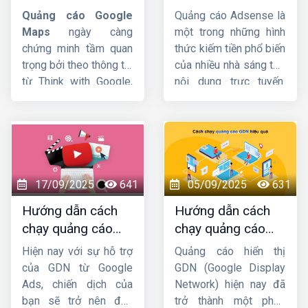
google maps chi
google adsense
Youtubu Ads
chi tiết
Quảng cáo Google
Quảng cáo Adsense là
tiết từ A-Z
chi tiết từ A-Z
từ A-Z. Cùng đón xem
Maps
ngày càng
một trong những hình
ngay sau đây nhé !
chứng minh tầm quan
thức kiếm tiền phổ biến
trọng bởi theo thông tin
của nhiều nhà sáng tạo
từ Think with Google,
nội dung trực tuyến.
76% người dùng ghé
Tuy nhiên, cách cài đặt
thăm cửa hàng trong
chạy quảng cáo
vòng 24h kể từ khi họ
Google Adsense
sao
tìm kiếm trên Google
cho hợp lý thì không
Maps. Vì vậy, nếu
phải ai cũng biết. Vì
muốn thu hút khách
thế, trong bài viết hôm
17/09/2025
641
05/09/2025
631
hàng, doanh nghiệp
nay
HIG
sẽ giới thiệu
Hướng dẫn cách
Hướng dẫn cách
không nên bỏ qua công
đến bạn cách đặt
chạy quảng cáo
chạy quảng cáo
cụ này. Hãy cùng
Công
quảng cáo Google
GDN trên YouTube
GDN hiệu quả, bứt
ty HIG
khám phá chi
Adsense trên Website
Hiện nay với sự hỗ trợ
Quảng cáo hiển thị
mới nhất
phá doanh thu
tiết về cách thiết lập
sao cho nhanh chóng
của GDN từ Google
GDN (Google Display
quảng cáo trên
và dễ dàng nhất!
Ads, chiến dịch của
Network) hiện nay đã
Google Maps
nhé.
bạn sẽ trở nên đơn
trở thành một phần