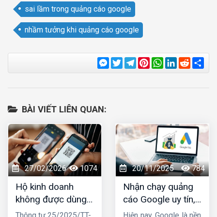
sai lầm trong quảng cáo google
nhầm tưởng khi quảng cáo google
Messenger
Twitter
Telegram
Pinterest
WhatsApp
LinkedIn
Reddit
Sha
BÀI VIẾT LIÊN QUAN:
27/02/2026
1074
20/11/2025
784
Hộ kinh doanh
Nhận chạy quảng
không được dùng
cáo Google uy tín,
tài khoản ngân
chuyên nghiệp,
Thông tư 25/2025/TT-
Hiện nay, Google là nền