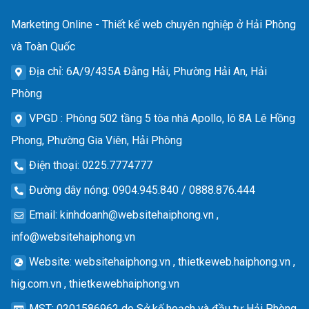
Marketing Online - Thiết kế web chuyên nghiệp ở Hải Phòng
và Toàn Quốc
Địa chỉ
: 6A/9/435A Đằng Hải, Phường Hải An, Hải
Phòng
VPGD
: Phòng 502 tầng 5 tòa nhà Apollo, lô 8A Lê Hồng
Phong, Phường Gia Viên, Hải Phòng
Điện thoại
: 0225.7774777
Đường dây nóng
: 0904.945.840 / 0888.876.444
Email
:
kinhdoanh@websitehaiphong.vn
,
info@websitehaiphong.vn
Website
: websitehaiphong.vn , thietkeweb.haiphong.vn ,
hig.com.vn , thietkewebhaiphong.vn
MST
: 0201586962 do Sở kế hoạch và đầu tư Hải Phòng