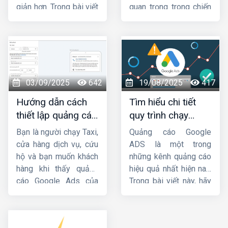
giản hơn. Trong bài viết
quan trọng trong chiến
này,
Công ty HIG
sẽ
lược Marketing của
hướng dẫn cho bạn
các doanh nghiệp.
cách chạy quảng cáo
Trong bài viết này,
HIG
GDN trên
sẽ hướng dẫn cách
YouTube
hiệu quả nhé
chạy
quảng cáo GDN
!
hiệu quả
. Mời các bạn
03/09/2025
642
19/08/2025
417
cùng theo dõi.
Hướng dẫn cách
Tìm hiểu chi tiết
thiết lập quảng cáo
quy trình chạy
cuộc gọi Google
quảng cáo google
Bạn là người chạy Taxi,
Quảng cáo Google
Ads chi tiết từ A-Z
ads
cửa hàng dịch vụ, cứu
ADS là một trong
hộ và bạn muốn khách
những kênh quảng cáo
hàng khi thấy quảng
hiệu quả nhất hiện nay.
cáo Google Ads của
Trong bài viết này, hãy
bạn thì sẽ bấm gọi trực
cùng
HIG
tìm hiểu chi
tiếp đến số điện
tiết về
quy trình chạy
thoại chứ không cần
quảng cáo google