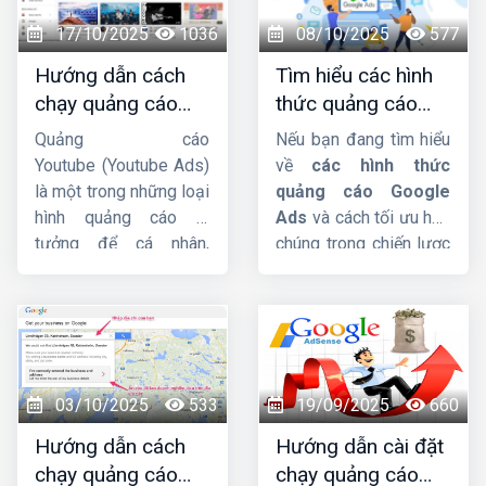
bài viết này,
Công ty
HIG
sẽ phân tích chi
17/10/2025
1036
08/10/2025
577
tiết hơn về dịch vụ này
Hướng dẫn cách
Tìm hiểu các hình
nhá.
chạy quảng cáo
thức quảng cáo
Youtube Ads hiệu
google ads hiện
Quảng cáo
Nếu bạn đang tìm hiểu
quả từ chuyên gia
nay
Youtube (Youtube Ads)
về
các hình thức
là một trong những loại
quảng cáo Google
hình quảng cáo lý
Ads
và cách tối ưu hóa
tưởng để cá nhân,
chúng trong chiến lược
doanh nghiệp hướng
Digital Marketing, bài
đến mục tiêu xây dựng
viết này
Công ty HIG
phát triển thương hiệu,
sẽ giúp bạn có cái nhìn
quảng bá sản phẩm,
tổng quan và chi tiết
dịch vụ đến nhiều
nhất.
người dùng hơn. Trong
03/10/2025
533
19/09/2025
660
bài viết này,
Công ty
Hướng dẫn cách
Hướng dẫn cài đặt
HIG
sẽ hướng dẫn
chạy quảng cáo
chạy quảng cáo
cách chạy quảng cáo