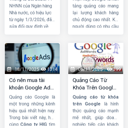
hàng cá nhân để
hiệu quả TOP 1
NHNN của Ngân hàng
tảng quảng cáo mang
nhận tiền từ
Nhà nước, có hiệu lực
lại lượng khách hàng
01/03/2026
từ ngày 1/3/2026, đã
chủ động cao nhất. Khi
sửa đổi quy định về
người dùng có nhu cầu
việc mở và sử dụng tài
tìm kiếm sản phẩm, họ
khoản thanh toán, trong
lập tức lên Google để
đó liên quan trực tiếp
tìm thông tin. Đây chính
đến hộ kinh doanh.
là lý do ngày càng
Trước những thay đổi
nhiều doanh nghiệp tìm
này, nhiều hộ đặt câu
đến dịch vụ
nhận chạy
18/11/2025
1314
06/11/2025
399
hỏi liệu tài khoản ngân
quảng cáo Google
để
Có nên mua tài
Quảng Cáo Từ
hàng có bắt buộc phải
tăng doanh thu, tiếp
khoản Google Ads
Khóa Trên Google:
đứng tên đúng hộ kinh
cận khách hàng nhanh
hay không ?
Cơ Chế Đấu Giá và
doanh hay không và
và vượt qua đối thủ.
Quảng cáo Google là
Quảng cáo từ khóa
Bí Quyết Tối Ưu
nhóm hộ kinh doanh
một trong những kênh
trên Google
là hình
nào phải mở tài khoản
hiệu quả nhất hiện nay.
thức quảng cáo mạnh
riêng để phục vụ hoạt
Trong bài viết này, hãy
mẽ nhất, giúp doanh
động sản xuất, kinh
cùng
Công ty HIG
tìm
nghiệp tiếp cận khách