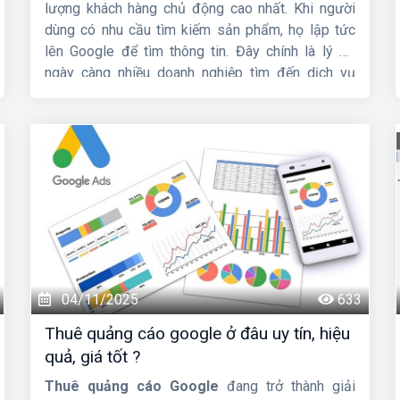
lượng khách hàng chủ động cao nhất. Khi người
dùng có nhu cầu tìm kiếm sản phẩm, họ lập tức
lên Google để tìm thông tin. Đây chính là lý do
ngày càng nhiều doanh nghiệp tìm đến dịch vụ
nhận chạy quảng cáo Google
để tăng doanh thu,
tiếp cận khách hàng nhanh và vượt qua đối thủ.
04/11/2025
633
Thuê quảng cáo google ở đâu uy tín, hiệu
quả, giá tốt ?
Thuê quảng cáo Google
đang trở thành giải