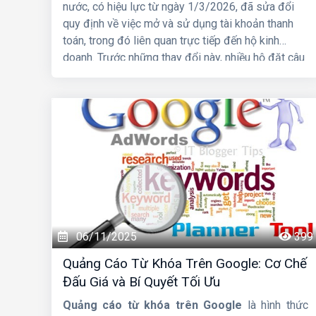
nước, có hiệu lực từ ngày 1/3/2026, đã sửa đổi
quy định về việc mở và sử dụng tài khoản thanh
toán, trong đó liên quan trực tiếp đến hộ kinh
doanh. Trước những thay đổi này, nhiều hộ đặt câu
hỏi liệu tài khoản ngân hàng có bắt buộc phải
đứng tên đúng hộ kinh doanh hay không và nhóm
hộ kinh doanh nào phải mở tài khoản riêng để
phục vụ hoạt động sản xuất, kinh doanh.
06/11/2025
399
Quảng Cáo Từ Khóa Trên Google: Cơ Chế
Đấu Giá và Bí Quyết Tối Ưu
Quảng cáo từ khóa trên Google
là hình thức