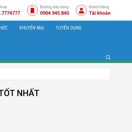
thoại
Đường dây nóng
Khách hàng
.7774777
0904.945.840
Tài khoản
THỨC
KHUYẾN MẠI
TUYỂN DỤNG
NG, KINH DOANH
 TỐT NHẤT