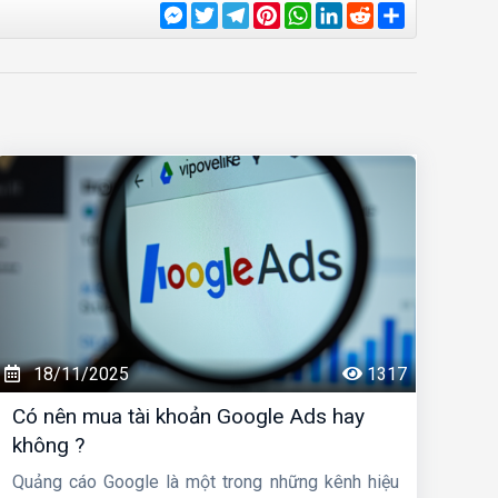
Messenger
Twitter
Telegram
Pinterest
WhatsApp
LinkedIn
Reddit
Share
18/11/2025
1317
Có nên mua tài khoản Google Ads hay
không ?
Quảng cáo Google là một trong những kênh hiệu