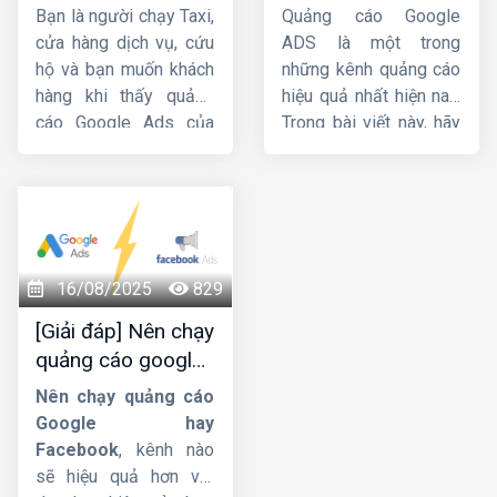
cuộc gọi Google
quảng cáo google
Bạn là người chạy Taxi,
Quảng cáo Google
Ads chi tiết từ A-Z
ads
cửa hàng dịch vụ, cứu
ADS là một trong
hộ và bạn muốn khách
những kênh quảng cáo
hàng khi thấy quảng
hiệu quả nhất hiện nay.
cáo Google Ads của
Trong bài viết này, hãy
bạn thì sẽ bấm gọi trực
cùng
HIG
tìm hiểu chi
tiếp đến số điện
tiết về
quy trình chạy
thoại chứ không cần
quảng cáo google
truy cập Website. Vậy
ads
.
làm thế nào để tạo
chiến dịch cuộc gọi
16/08/2025
829
như này ? Bài viết dưới
[Giải đáp] Nên chạy
đây của
Công ty HIG
quảng cáo google
sẽ giúp bạn tạo chiến
hay facebook ?
dịch
quảng cáo cuộc
Nên chạy quảng cáo
gọi Google Ads
từ A-
Google hay
Z.
Facebook
, kênh nào
sẽ hiệu quả hơn với