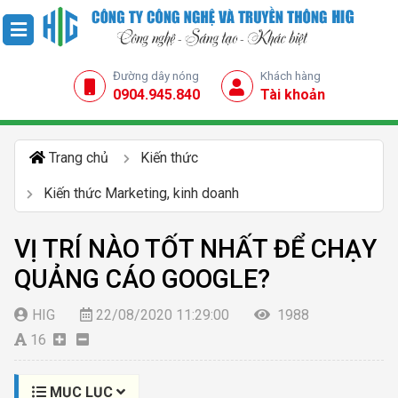
Đường dây nóng
Khách hàng
0904.945.840
Tài khoản
Trang chủ
Kiến thức
Kiến thức Marketing, kinh doanh
VỊ TRÍ NÀO TỐT NHẤT ĐỂ CHẠY
QUẢNG CÁO GOOGLE?
HIG
22/08/2020 11:29:00
1988
16
MỤC LỤC