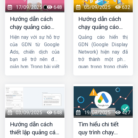
muốn thu hút khách
thế, trong bài viết hôm
17/09/2025
648
05/09/2025
632
hàng, doanh nghiệp
nay
HIG
sẽ giới thiệu
Hướng dẫn cách
Hướng dẫn cách
không nên bỏ qua công
đến bạn cách đặt
chạy quảng cáo
chạy quảng cáo
cụ này. Hãy cùng
Công
quảng cáo Google
GDN trên YouTube
GDN hiệu quả, bứt
ty HIG
khám phá chi
Adsense trên Website
Hiện nay với sự hỗ trợ
Quảng cáo hiển thị
mới nhất
phá doanh thu
tiết về cách thiết lập
sao cho nhanh chóng
của GDN từ Google
GDN (Google Display
quảng cáo trên
và dễ dàng nhất!
Ads, chiến dịch của
Network) hiện nay đã
Google Maps
nhé.
bạn sẽ trở nên đơn
trở thành một phần
giản hơn. Trong bài viết
quan trọng trong chiến
này,
Công ty HIG
sẽ
lược Marketing của
hướng dẫn cho bạn
các doanh nghiệp.
cách chạy quảng cáo
Trong bài viết này,
HIG
GDN trên
sẽ hướng dẫn cách
YouTube
hiệu quả nhé
chạy
quảng cáo GDN
!
hiệu quả
. Mời các bạn
03/09/2025
648
19/08/2025
427
cùng theo dõi.
Hướng dẫn cách
Tìm hiểu chi tiết
thiết lập quảng cáo
quy trình chạy