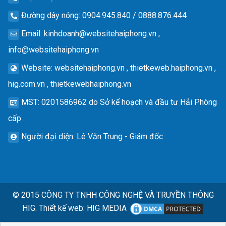
Đường dây nóng
: 0904.945.840 / 0888.876.444
Email
:
kinhdoanh@websitehaiphong.vn
,
info@websitehaiphong.vn
Website
: websitehaiphong.vn , thietkeweb.haiphong.vn ,
hig.com.vn , thietkewebhaiphong.vn
MST
: 0201586962 do Sở kế hoạch và đầu tư Hải Phòng
cấp
Người đại diện
: Lê Văn Trung - Giám đốc
© 2015
CÔNG TY TNHH CÔNG NGHỆ VÀ TRUYỀN THÔNG
HIG.
Thiết kế web
:
HIG MEDIA