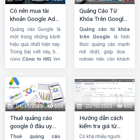
hỏi liệu tài khoản ngân
quảng cáo Google
để
Có nên mua tài
Quảng Cáo Từ
hàng có bắt buộc phải
tăng doanh thu, tiếp
khoản Google Ads
Khóa Trên Google:
đứng tên đúng hộ kinh
cận khách hàng nhanh
hay không ?
Cơ Chế Đấu Giá và
doanh hay không và
và vượt qua đối thủ.
Quảng cáo Google là
Quảng cáo từ khóa
Bí Quyết Tối Ưu
nhóm hộ kinh doanh
một trong những kênh
trên Google
là hình
nào phải mở tài khoản
hiệu quả nhất hiện nay.
thức quảng cáo mạnh
riêng để phục vụ hoạt
Trong bài viết này, hãy
mẽ nhất, giúp doanh
động sản xuất, kinh
cùng
Công ty HIG
tìm
nghiệp tiếp cận khách
doanh.
hiểu về vấn đề có nên
hàng ngay tại khoảnh
mua tài khoản
khắc họ thể hiện nhu
Google Ads
hay
cầu rõ ràng nhất. Bài
không nhá. Mời các
viết này
HIG
sẽ đi sâu
bạn cùng theo dõi.
vào định nghĩa, cơ chế
đấu giá phức tạp của
04/11/2025
634
20/10/2025
603
Google, các loại đối
Thuê quảng cáo
Hướng dẫn cách
sánh từ khóa và những
google ở đâu uy
kiểm tra giá từ
mẹo quan trọng để bạn
tín, hiệu quả, giá tốt
khóa google
tối ưu ngân sách hiệu
Thuê quảng cáo
Có khá nhiều người