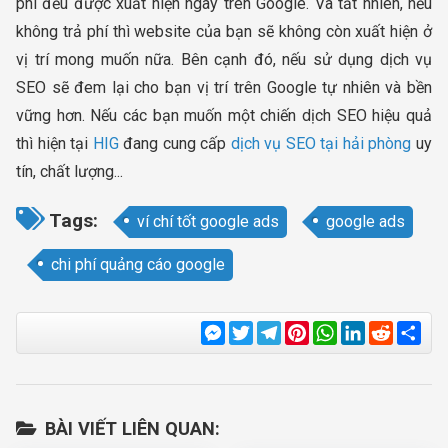
phí đều được xuất hiện ngay trên Google. Và tất nhiên, nếu
không trả phí thì website của bạn sẽ không còn xuất hiện ở
vị trí mong muốn nữa. Bên cạnh đó, nếu sử dụng dịch vụ
SEO sẽ đem lại cho bạn vị trí trên Google tự nhiên và bền
vững hơn. Nếu các bạn muốn một chiến dịch SEO hiệu quả
thì hiện tại
HIG
đang cung cấp
dịch vụ SEO tại hải phòng
uy
tín, chất lượng...
Tags:
ví chí tốt google ads
google ads
chi phí quảng cáo google
Messenger
Twitter
Telegram
Pinterest
WhatsApp
LinkedIn
Reddit
Sha
BÀI VIẾT LIÊN QUAN: