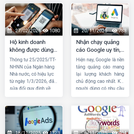
27/02/2026
1080
20/11/2025
788
Hộ kinh doanh
Nhận chạy quảng
không được dùng
cáo Google uy tín,
tài khoản ngân
chuyên nghiệp,
Thông tư 25/2025/TT-
Hiện nay, Google là nền
hàng cá nhân để
hiệu quả TOP 1
NHNN của Ngân hàng
tảng quảng cáo mang
nhận tiền từ
Nhà nước, có hiệu lực
lại lượng khách hàng
01/03/2026
từ ngày 1/3/2026, đã
chủ động cao nhất. Khi
sửa đổi quy định về
người dùng có nhu cầu
việc mở và sử dụng tài
tìm kiếm sản phẩm, họ
khoản thanh toán, trong
lập tức lên Google để
đó liên quan trực tiếp
tìm thông tin. Đây chính
đến hộ kinh doanh.
là lý do ngày càng
Trước những thay đổi
nhiều doanh nghiệp tìm
này, nhiều hộ đặt câu
đến dịch vụ
nhận chạy
18/11/2025
1323
06/11/2025
404