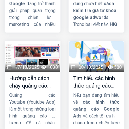
?
adwords dễ đàng
quả.
Google
đang trở thành
dùng chưa biết
cách
giải pháp quan trọng
kiểm tra giá từ khóa
trong chiến lược
google adwords
.
marketing của nhiều
Trong bài viết này,
HIG
doanh nghiệp, nhờ khả
sẽ hướng dẫn chi
năng tiếp cận nhanh và
tiết cho các bạn. Mời
chính xác tệp khách
các bạn cùng theo dõi
hàng mục tiêu. Trong
nhá !
bài viết này,
Công ty
HIG
sẽ phân tích chi
17/10/2025
1038
08/10/2025
580
tiết hơn về dịch vụ này
Hướng dẫn cách
Tìm hiểu các hình
nhá.
chạy quảng cáo
thức quảng cáo
Youtube Ads hiệu
google ads hiện
Quảng cáo
Nếu bạn đang tìm hiểu
quả từ chuyên gia
nay
Youtube (Youtube Ads)
về
các hình thức
là một trong những loại
quảng cáo Google
hình quảng cáo lý
Ads
và cách tối ưu hóa
tưởng để cá nhân,
chúng trong chiến lược