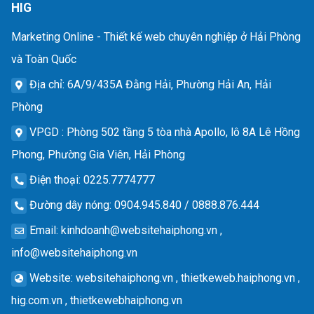
HIG
Marketing Online - Thiết kế web chuyên nghiệp ở Hải Phòng
và Toàn Quốc
Địa chỉ
: 6A/9/435A Đằng Hải, Phường Hải An, Hải
Phòng
VPGD
: Phòng 502 tầng 5 tòa nhà Apollo, lô 8A Lê Hồng
Phong, Phường Gia Viên, Hải Phòng
Điện thoại
: 0225.7774777
Đường dây nóng
: 0904.945.840 / 0888.876.444
Email
:
kinhdoanh@websitehaiphong.vn
,
info@websitehaiphong.vn
Website
: websitehaiphong.vn , thietkeweb.haiphong.vn ,
hig.com.vn , thietkewebhaiphong.vn