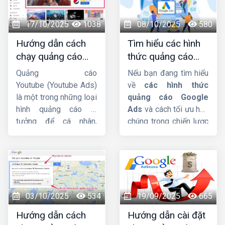
bài viết này,
Công ty
HIG
sẽ phân tích chi
17/10/2025
1038
08/10/2025
580
tiết hơn về dịch vụ này
Hướng dẫn cách
Tìm hiểu các hình
nhá.
chạy quảng cáo
thức quảng cáo
Youtube Ads hiệu
google ads hiện
Quảng cáo
Nếu bạn đang tìm hiểu
quả từ chuyên gia
nay
Youtube (Youtube Ads)
về
các hình thức
là một trong những loại
quảng cáo Google
hình quảng cáo lý
Ads
và cách tối ưu hóa
tưởng để cá nhân,
chúng trong chiến lược
doanh nghiệp hướng
Digital Marketing, bài
đến mục tiêu xây dựng
viết này
Công ty HIG
phát triển thương hiệu,
sẽ giúp bạn có cái nhìn
quảng bá sản phẩm,
tổng quan và chi tiết
dịch vụ đến nhiều
nhất.
người dùng hơn. Trong
03/10/2025
534
19/09/2025
665
bài viết này,
Công ty
Hướng dẫn cách
Hướng dẫn cài đặt
HIG
sẽ hướng dẫn