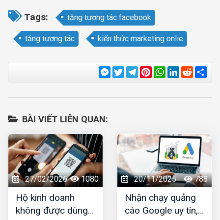
Tags:
tăng tương tác facebook
tăng tương tác
kiến thức marketing onlie
Messenger
Twitter
Telegram
Pinterest
WhatsApp
LinkedIn
Reddit
Sha
BÀI VIẾT LIÊN QUAN:
27/02/2026
1080
20/11/2025
788
Hộ kinh doanh
Nhận chạy quảng
không được dùng
cáo Google uy tín,