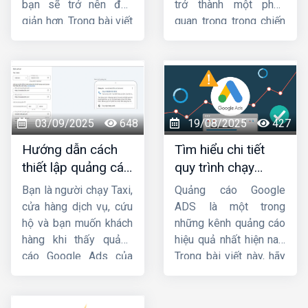
bạn sẽ trở nên đơn
trở thành một phần
giản hơn. Trong bài viết
quan trọng trong chiến
này,
Công ty HIG
sẽ
lược Marketing của
hướng dẫn cho bạn
các doanh nghiệp.
cách chạy quảng cáo
Trong bài viết này,
HIG
GDN trên
sẽ hướng dẫn cách
YouTube
hiệu quả nhé
chạy
quảng cáo GDN
!
hiệu quả
. Mời các bạn
03/09/2025
648
19/08/2025
427
cùng theo dõi.
Hướng dẫn cách
Tìm hiểu chi tiết
thiết lập quảng cáo
quy trình chạy
cuộc gọi Google
quảng cáo google
Bạn là người chạy Taxi,
Quảng cáo Google
Ads chi tiết từ A-Z
ads
cửa hàng dịch vụ, cứu
ADS là một trong
hộ và bạn muốn khách
những kênh quảng cáo
hàng khi thấy quảng
hiệu quả nhất hiện nay.
cáo Google Ads của
Trong bài viết này, hãy
bạn thì sẽ bấm gọi trực
cùng
HIG
tìm hiểu chi
tiếp đến số điện
tiết về
quy trình chạy
thoại chứ không cần
quảng cáo google