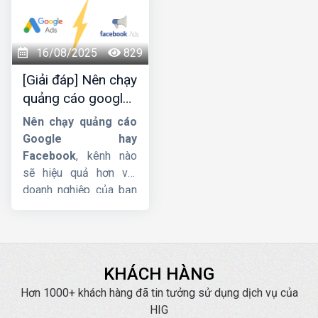
truy cập Website. Vậy
ads
.
làm thế nào để tạo
chiến dịch cuộc gọi
16/08/2025
829
như này ? Bài viết dưới
[Giải đáp] Nên chạy
đây của
Công ty HIG
quảng cáo google
sẽ giúp bạn tạo chiến
hay facebook ?
dịch
quảng cáo cuộc
Nên chạy quảng cáo
gọi Google Ads
từ A-
Google hay
Z.
Facebook
, kênh nào
sẽ hiệu quả hơn với
doanh nghiệp của bạn
? Trong bài viết này,
Công ty HIG
sẽ so
sánh quảng cáo
Google và Facebook
KHÁCH HÀNG
cố gắng phân tích và
đưa ra cho bạn những
Hơn 1000+ khách hàng đã tin tưởng sử dụng dịch vụ của
gợi ý để áp dụng 2 loại
HIG