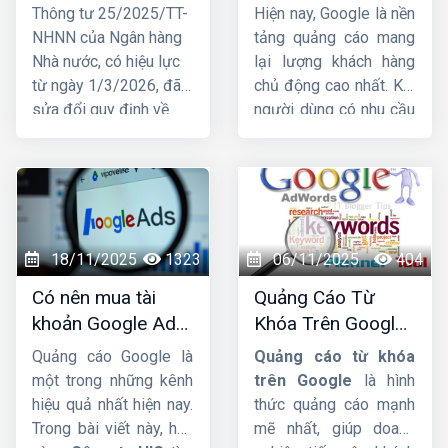
tài khoản ngân
chuyên nghiệp,
Thông tư 25/2025/TT-
Hiện nay, Google là nền
hàng cá nhân để
hiệu quả TOP 1
NHNN của Ngân hàng
tảng quảng cáo mang
nhận tiền từ
Nhà nước, có hiệu lực
lại lượng khách hàng
01/03/2026
từ ngày 1/3/2026, đã
chủ động cao nhất. Khi
sửa đổi quy định về
người dùng có nhu cầu
việc mở và sử dụng tài
tìm kiếm sản phẩm, họ
khoản thanh toán, trong
lập tức lên Google để
đó liên quan trực tiếp
tìm thông tin. Đây chính
đến hộ kinh doanh.
là lý do ngày càng
Trước những thay đổi
nhiều doanh nghiệp tìm
này, nhiều hộ đặt câu
đến dịch vụ
nhận chạy
18/11/2025
1323
06/11/2025
404
hỏi liệu tài khoản ngân
quảng cáo Google
để
Có nên mua tài
Quảng Cáo Từ
hàng có bắt buộc phải
tăng doanh thu, tiếp
khoản Google Ads
Khóa Trên Google:
đứng tên đúng hộ kinh
cận khách hàng nhanh
hay không ?
Cơ Chế Đấu Giá và
doanh hay không và
và vượt qua đối thủ.
Quảng cáo Google là
Quảng cáo từ khóa
Bí Quyết Tối Ưu
nhóm hộ kinh doanh
một trong những kênh
trên Google
là hình
nào phải mở tài khoản
hiệu quả nhất hiện nay.
thức quảng cáo mạnh
riêng để phục vụ hoạt
Trong bài viết này, hãy
mẽ nhất, giúp doanh
động sản xuất, kinh