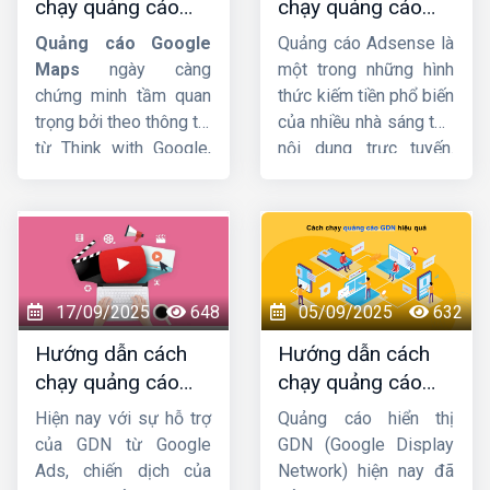
chạy quảng cáo
chạy quảng cáo
cách chạy quảng cáo
google maps chi
google adsense
Youtubu Ads
chi tiết
Quảng cáo Google
Quảng cáo Adsense là
tiết từ A-Z
chi tiết từ A-Z
từ A-Z. Cùng đón xem
Maps
ngày càng
một trong những hình
ngay sau đây nhé !
chứng minh tầm quan
thức kiếm tiền phổ biến
trọng bởi theo thông tin
của nhiều nhà sáng tạo
từ Think with Google,
nội dung trực tuyến.
76% người dùng ghé
Tuy nhiên, cách cài đặt
thăm cửa hàng trong
chạy quảng cáo
vòng 24h kể từ khi họ
Google Adsense
sao
tìm kiếm trên Google
cho hợp lý thì không
Maps. Vì vậy, nếu
phải ai cũng biết. Vì
muốn thu hút khách
thế, trong bài viết hôm
17/09/2025
648
05/09/2025
632
hàng, doanh nghiệp
nay
HIG
sẽ giới thiệu
Hướng dẫn cách
Hướng dẫn cách
không nên bỏ qua công
đến bạn cách đặt
chạy quảng cáo
chạy quảng cáo
cụ này. Hãy cùng
Công
quảng cáo Google
GDN trên YouTube
GDN hiệu quả, bứt
ty HIG
khám phá chi
Adsense trên Website
Hiện nay với sự hỗ trợ
Quảng cáo hiển thị
mới nhất
phá doanh thu
tiết về cách thiết lập
sao cho nhanh chóng
của GDN từ Google
GDN (Google Display
quảng cáo trên
và dễ dàng nhất!
Ads, chiến dịch của
Network) hiện nay đã
Google Maps
nhé.