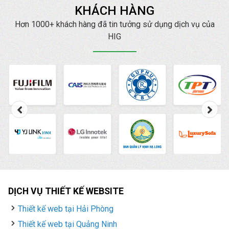
KHÁCH HÀNG
cố gắng phân tích và
đưa ra cho bạn những
Hơn 1000+ khách hàng đã tin tưởng sử dụng dịch vụ của
gợi ý để áp dụng 2 loại
HIG
hình quảng cáo phổ
biến nhất này một cách
hiệu quả.
DỊCH VỤ THIẾT KẾ WEBSITE
Thiết kế web tại Hải Phòng
Thiết kế web tại Quảng Ninh