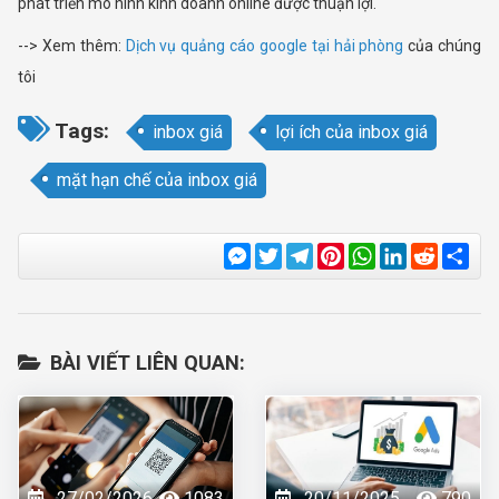
phát triển mô hình kinh doanh online được thuận lợi.
--> Xem thêm:
Dịch vụ quảng cáo google tại hải phòng
của chúng
tôi
Tags:
inbox giá
lợi ích của inbox giá
mặt hạn chế của inbox giá
Messenger
Twitter
Telegram
Pinterest
WhatsApp
LinkedIn
Reddit
Sha
BÀI VIẾT LIÊN QUAN:
27/02/2026
1083
20/11/2025
790