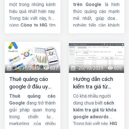
Bí Quyết Tối Ưu
nhóm hộ kinh doanh
một trong những kênh
trên Google
là hình
nào phải mở tài khoản
hiệu quả nhất hiện nay.
thức quảng cáo mạnh
riêng để phục vụ hoạt
Trong bài viết này, hãy
mẽ nhất, giúp doanh
động sản xuất, kinh
cùng
Công ty HIG
tìm
nghiệp tiếp cận khách
doanh.
hiểu về vấn đề có nên
hàng ngay tại khoảnh
mua tài khoản
khắc họ thể hiện nhu
Google Ads
hay
cầu rõ ràng nhất. Bài
không nhá. Mời các
viết này
HIG
sẽ đi sâu
bạn cùng theo dõi.
vào định nghĩa, cơ chế
đấu giá phức tạp của
04/11/2025
637
20/10/2025
605
Google, các loại đối
Thuê quảng cáo
Hướng dẫn cách
sánh từ khóa và những
google ở đâu uy
kiểm tra giá từ
mẹo quan trọng để bạn
tín, hiệu quả, giá tốt
khóa google
tối ưu ngân sách hiệu
Thuê quảng cáo
Có khá nhiều người
?
adwords dễ đàng
quả.
Google
đang trở thành
dùng chưa biết
cách
giải pháp quan trọng
kiểm tra giá từ khóa
trong chiến lược
google adwords
.
marketing của nhiều
Trong bài viết này,
HIG