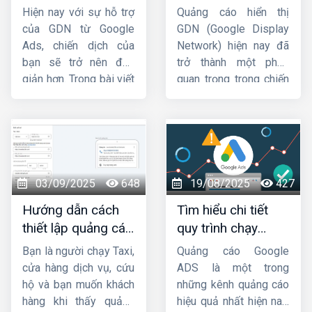
GDN trên YouTube
GDN hiệu quả, bứt
ty HIG
khám phá chi
Adsense trên Website
Hiện nay với sự hỗ trợ
Quảng cáo hiển thị
mới nhất
phá doanh thu
tiết về cách thiết lập
sao cho nhanh chóng
của GDN từ Google
GDN (Google Display
quảng cáo trên
và dễ dàng nhất!
Ads, chiến dịch của
Network) hiện nay đã
Google Maps
nhé.
bạn sẽ trở nên đơn
trở thành một phần
giản hơn. Trong bài viết
quan trọng trong chiến
này,
Công ty HIG
sẽ
lược Marketing của
hướng dẫn cho bạn
các doanh nghiệp.
cách chạy quảng cáo
Trong bài viết này,
HIG
GDN trên
sẽ hướng dẫn cách
YouTube
hiệu quả nhé
chạy
quảng cáo GDN
!
hiệu quả
. Mời các bạn
03/09/2025
648
19/08/2025
427
cùng theo dõi.
Hướng dẫn cách
Tìm hiểu chi tiết
thiết lập quảng cáo
quy trình chạy
cuộc gọi Google
quảng cáo google
Bạn là người chạy Taxi,
Quảng cáo Google
Ads chi tiết từ A-Z
ads
cửa hàng dịch vụ, cứu
ADS là một trong
hộ và bạn muốn khách
những kênh quảng cáo
hàng khi thấy quảng
hiệu quả nhất hiện nay.