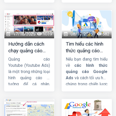
doanh nghiệp, nhờ khả
sẽ hướng dẫn chi
năng tiếp cận nhanh và
tiết cho các bạn. Mời
chính xác tệp khách
các bạn cùng theo dõi
hàng mục tiêu. Trong
nhá !
bài viết này,
Công ty
HIG
sẽ phân tích chi
17/10/2025
1039
08/10/2025
582
tiết hơn về dịch vụ này
Hướng dẫn cách
Tìm hiểu các hình
nhá.
chạy quảng cáo
thức quảng cáo
Youtube Ads hiệu
google ads hiện
Quảng cáo
Nếu bạn đang tìm hiểu
quả từ chuyên gia
nay
Youtube (Youtube Ads)
về
các hình thức
là một trong những loại
quảng cáo Google
hình quảng cáo lý
Ads
và cách tối ưu hóa
tưởng để cá nhân,
chúng trong chiến lược
doanh nghiệp hướng
Digital Marketing, bài
đến mục tiêu xây dựng
viết này
Công ty HIG
phát triển thương hiệu,
sẽ giúp bạn có cái nhìn
quảng bá sản phẩm,
tổng quan và chi tiết
dịch vụ đến nhiều
nhất.