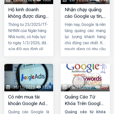
Hộ kinh doanh
Nhận chạy quảng
không được dùng
cáo Google uy tín,
tài khoản ngân
chuyên nghiệp,
Thông tư 25/2025/TT-
Hiện nay, Google là nền
hàng cá nhân để
hiệu quả TOP 1
NHNN của Ngân hàng
tảng quảng cáo mang
nhận tiền từ
Nhà nước, có hiệu lực
lại lượng khách hàng
01/03/2026
từ ngày 1/3/2026, đã
chủ động cao nhất. Khi
sửa đổi quy định về
người dùng có nhu cầu
việc mở và sử dụng tài
tìm kiếm sản phẩm, họ
khoản thanh toán, trong
lập tức lên Google để
đó liên quan trực tiếp
tìm thông tin. Đây chính
đến hộ kinh doanh.
là lý do ngày càng
Trước những thay đổi
nhiều doanh nghiệp tìm
này, nhiều hộ đặt câu
đến dịch vụ
nhận chạy
18/11/2025
1328
06/11/2025
405
hỏi liệu tài khoản ngân
quảng cáo Google
để
Có nên mua tài
Quảng Cáo Từ
hàng có bắt buộc phải
tăng doanh thu, tiếp
khoản Google Ads
Khóa Trên Google:
đứng tên đúng hộ kinh
cận khách hàng nhanh
hay không ?
Cơ Chế Đấu Giá và
doanh hay không và
và vượt qua đối thủ.
Quảng cáo Google là
Quảng cáo từ khóa